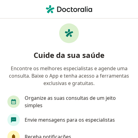
Men
Obstrução Intestinal • São Paulo, Brasil
Filtros
• 1
Convênio
Mapa
Profissionais com experiência Obstrução
Cuide da sua saúde
Intestinal, São Paulo
Encontre os melhores especialistas e agende uma
consulta. Baixe o App e tenha acesso a ferramentas
Qual especialização você está procurando?
exclusivas e gratuitas.
Cirurgião geral
Cirurgião do aparelho digestiv
Organize as suas consultas de um jeito
simples
Envie mensagens para os especialistas
Receba notificações