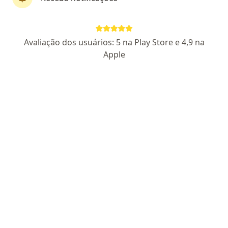
Dra. Daniella Dantas Amaral
Avaliação dos usuários: 5 na Play Store e 4,9 na
·
Mais
Gastroenterologista
Apple
24 opiniões
CRM: 87427-SP
RQE 133190
Endereço
Teleconsulta
R. Vilela, 665 - 8º Andar - Tatuapé, São Paulo - SP,, São Paulo
•
Mapa
CONSULTÓRIO PARTICULAR - DRA. DANIELLA
Consulta Gastroenterologia
R$ 500
Esse especialista não oferece agendamento online para esse endereço.
Solicite um atendimento