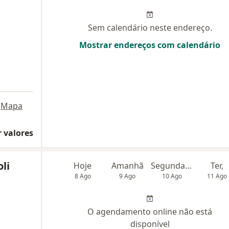
Sem calendário neste endereço.
Mostrar endereços com calendário
Mapa
 valores
li
Hoje
Amanhã
Segunda-feira
Ter,
8 Ago
9 Ago
10 Ago
11 Ago
O agendamento online não está
disponível