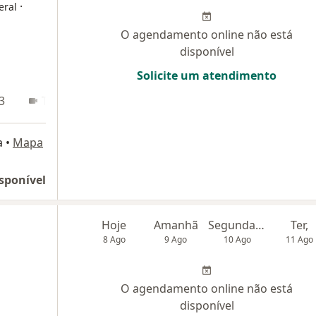
·
eral
O agendamento online não está
disponível
Solicite um atendimento
3
Teleconsulta
a
•
Mapa
sponível
Hoje
Amanhã
Segunda-feira
Ter,
8 Ago
9 Ago
10 Ago
11 Ago
O agendamento online não está
disponível