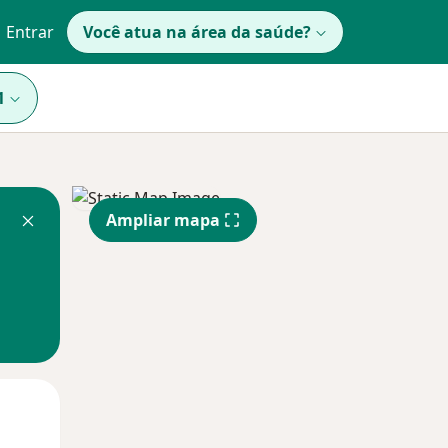
Entrar
Você atua na área da saúde?
1
Ampliar mapa
Qua
Qui,
Sex,
12 Ago
13 Ago
14 Ago