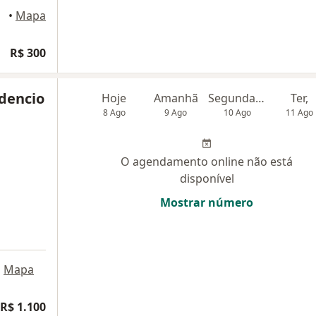
•
Mapa
R$ 300
udencio
Hoje
Amanhã
Segunda-feira
Ter,
8 Ago
9 Ago
10 Ago
11 Ago
O agendamento online não está
disponível
Mostrar número
•
Mapa
R$ 1.100