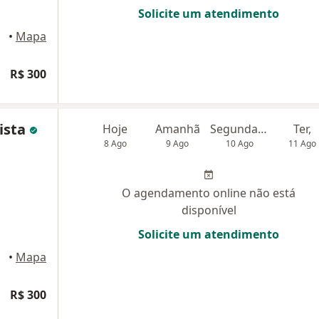
Solicite um atendimento
•
Mapa
R$ 300
ista
Hoje
Amanhã
Segunda-feira
Ter,
8 Ago
9 Ago
10 Ago
11 Ago
O agendamento online não está
disponível
Solicite um atendimento
•
Mapa
R$ 300