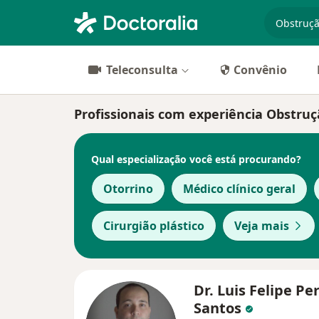
especiali
Teleconsulta
Convênio
Profissionais com experiência Obstruç
Qual especialização você está procurando?
Otorrino
Médico clínico geral
Cirurgião plástico
Veja mais
Dr. Luis Felipe Pe
Santos