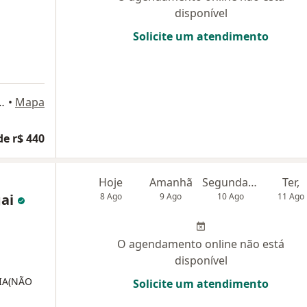
disponível
Solicite um atendimento
r - Alphaville Industrial,, Barueri
•
Mapa
de r$ 440
Hoje
Amanhã
Segunda-feira
Ter,
gai
8 Ago
9 Ago
10 Ago
11 Ago
O agendamento online não está
disponível
IA(NÃO
Solicite um atendimento