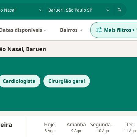
dade, doença ou nome
cidade ou região
Datas disponíveis
Bairros
Mais filtros
•
ão Nasal, Barueri
Cardiologista
Cirurgião geral
reira
Hoje
Amanhã
Segunda-feira
Ter,
8 Ago
9 Ago
10 Ago
11 Ago