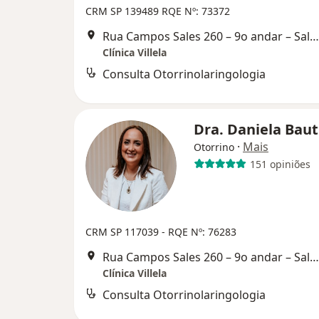
CRM SP 139489
RQE Nº: 73372
Rua Campos Sales 260 – 9o andar – Salas 93 e 94, Barueri
Clínica Villela
Consulta Otorrinolaringologia
Dra. Daniela Baut
·
Mais
Otorrino
151 opiniões
CRM SP 117039
- RQE Nº: 76283
Rua Campos Sales 260 – 9o andar – Salas 93 e 94, Barueri
Clínica Villela
Consulta Otorrinolaringologia