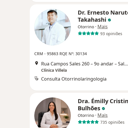
Dr. Ernesto Naru
Takahashi
·
Mais
Otorrino
93 opiniões
CRM - 95863
RQE Nº: 30134
Rua Campos Sales 260 – 9o andar – Salas 93 e 94, Barueri
Clínica Villela
Consulta Otorrinolaringologia
Dra. Émilly Cristi
Bulhões
·
Mais
Otorrino
735 opiniões