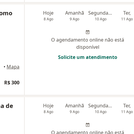
tomo
Hoje
Amanhã
Segunda-feira
Ter,
8 Ago
9 Ago
10 Ago
11 Ago
O agendamento online não está
disponível
Solicite um atendimento
•
Mapa
R$ 300
na de
Hoje
Amanhã
Segunda-feira
Ter,
8 Ago
9 Ago
10 Ago
11 Ago
O agendamento online não está