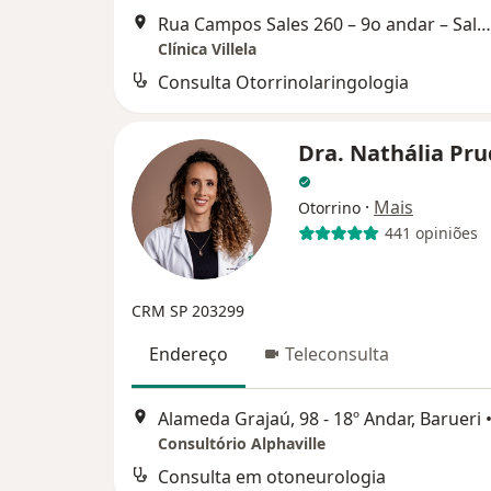
Rua Campos Sales 260 – 9o andar – Salas 93 e 94, Barueri
Clínica Villela
Consulta Otorrinolaringologia
Dra. Nathália Pr
·
Mais
Otorrino
441 opiniões
CRM SP 203299
Endereço
Teleconsulta
Alameda Grajaú, 98 - 18º Andar, Barueri
Consultório Alphaville
Consulta em otoneurologia