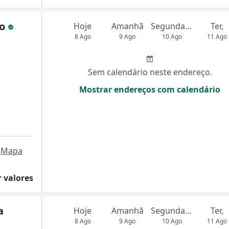
io
Hoje
Amanhã
Segunda-feira
Ter,
8 Ago
9 Ago
10 Ago
11 Ago
Sem calendário neste endereço.
Mostrar endereços com calendário
Mapa
 valores
a
Hoje
Amanhã
Segunda-feira
Ter,
8 Ago
9 Ago
10 Ago
11 Ago