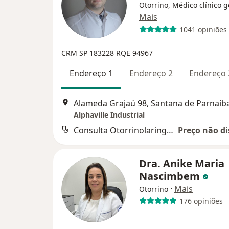
Otorrino, Médico clínico g
Mais
1041 opiniões
CRM SP 183228
RQE 94967
Endereço 1
Endereço 2
Endereço 
Alameda Grajaú 98, Santana de Parnaíb
Alphaville Industrial
Consulta Otorrinolaringologia
Preço não di
Dra. Anike Maria
Nascimbem
·
Mais
Otorrino
176 opiniões