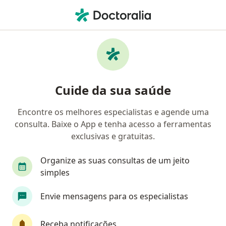
Men
Obstrução Nasal • Curitiba, Paraná PR
Filtros
• 1
Convênio
Mapa
Profissionais com experiência Obstrução
Cuide da sua saúde
Nasal, Curitiba
Encontre os melhores especialistas e agende uma
consulta. Baixe o App e tenha acesso a ferramentas
Qual especialização você está procurando?
exclusivas e gratuitas.
Otorrino
Médico clínico geral
Cirurgião c
Organize as suas consultas de um jeito
simples
Envie mensagens para os especialistas
Receba notificações