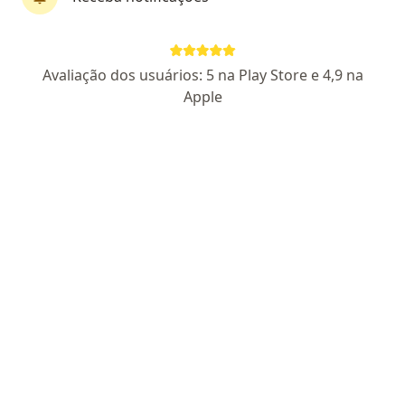
Dra. Fernanda Laís Saito
Avaliação dos usuários: 5 na Play Store e 4,9 na
·
Mais
Otorrino
Apple
42 opiniões
CRM PR 40495
RQE Nº: 29895
Avenida Marechal Floriano Peixoto 5455, Curitiba
•
Mapa
TopSaúde Clínica Médica
Consulta Otorrinolaringologia
R$ 175
Esse especialista não oferece agendamento online para esse endereço.
Solicite um atendimento