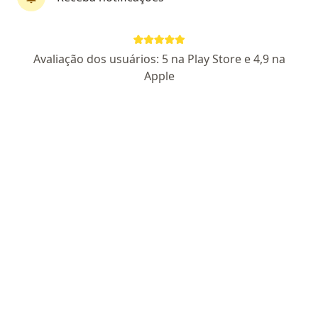
Pagamento online
Parcelamento disponível
Avaliação dos usuários: 5 na Play Store e 4,9 na
Dr. Paulo Casali
Apple
·
Mais
Geriatra
20 opiniões
CRM SP 76648
RQE Não Encontrada (GERIATRA)
Prescritor de cannabis medicinal
Experiencia em demências e doença de Alzheimer
Pacientes me avaliam como calmo e atencioso
Endereço
Teleconsulta
Rua Guinle 377, São Paulo
•
Mapa
Clínica Paulo Casali
Consulta geriatria
R$ 780