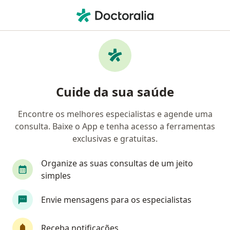
Men
Osteoartrite • São Caetano do Sul, São Paulo SP
Filtros
• 1
Convênio
Mapa
Profissionais com experiência Osteoartrite,
Cuide da sua saúde
São Caetano do Sul
Encontre os melhores especialistas e agende uma
consulta. Baixe o App e tenha acesso a ferramentas
Qual especialização você está procurando?
exclusivas e gratuitas.
Médico clínico geral
Geriatra
Reumatolog
Organize as suas consultas de um jeito
simples
Envie mensagens para os especialistas
Receba notificações