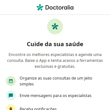
Men
Proctite • Guarapari, Espírito Santo ES
Filtros
• 1
Mapa
Profissionais com experiência Proctite,
Cuide da sua saúde
Guarapari
Encontre os melhores especialistas e agende uma
consulta. Baixe o App e tenha acesso a ferramentas
Qual especialização você está procurando?
exclusivas e gratuitas.
Coloproctologista
Organize as suas consultas de um jeito
simples
Envie mensagens para os especialistas
Receba notificações