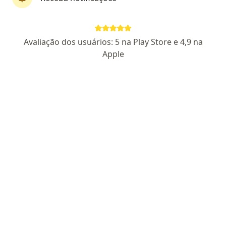
Dra. Thays Bisi Timoteo
Avaliação dos usuários: 5 na Play Store e 4,9 na
Coloproctologista
Apple
125 opiniões
CRM ES 13.842
RQE: 13.157
Adolpho Cassoli, 155, Guarapari
•
Mapa
Clinica Freire Vieira
Consulta em Coloproctologia
R$ 450
Esse especialista não oferece agendamento online para esse endereço.
Solicite um atendimento
Pesquisas relacionadas
Doenças relacionadas em Guarapari