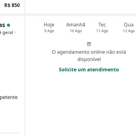
R$ 850
ias
Hoje
Amanhã
Ter,
Qua
9 Ago
10 Ago
11 Ago
12 Ago
·
ã geral
O agendamento online não está
disponível
Solicite um atendimento
mpetente