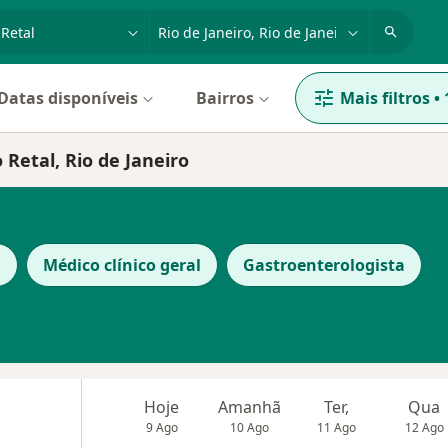
dade, doença ou nome
cidade ou região
Datas disponíveis
Bairros
Mais filtros
•
 Retal, Rio de Janeiro
l
Médico clínico geral
Gastroenterologista
Hoje
Amanhã
Ter,
Qua
9 Ago
10 Ago
11 Ago
12 Ago