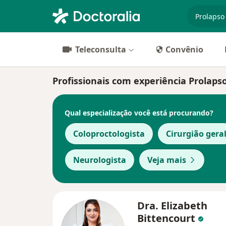
especiali
Teleconsulta
Convênio
Profissionais com experiência Prolapso
Qual especialização você está procurando?
Coloproctologista
Cirurgião gera
Neurologista
Veja mais
Dra. Elizabeth
Bittencourt