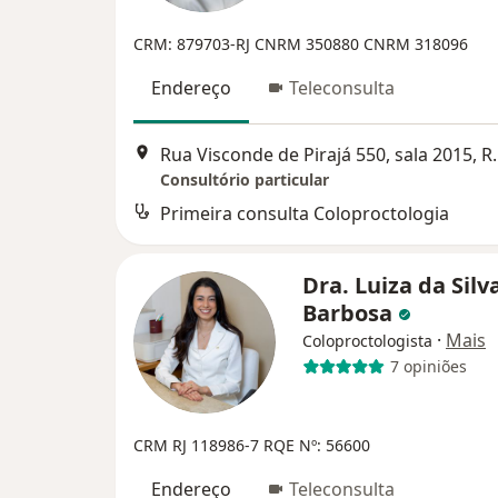
CRM: 879703-RJ
CNRM 350880
CNRM 318096
Endereço
Teleconsulta
Rua Visconde de Pira
Consultório particular
Primeira consulta Coloproctologia
Dra. Luiza da Silv
Barbosa
·
Mais
Coloproctologista
7 opiniões
CRM RJ 118986-7
RQE Nº: 56600
Endereço
Teleconsulta