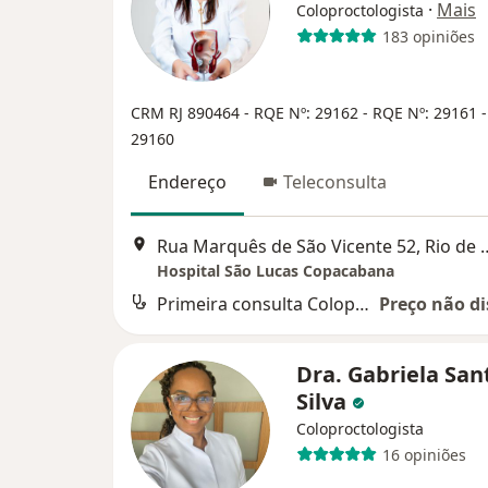
·
Mais
Coloproctologista
183 opiniões
CRM RJ 890464
- RQE Nº: 29162
- RQE Nº: 29161
29160
Endereço
Teleconsulta
Rua Marquês de São Vicen
Hospital São Lucas Copacabana
Primeira consulta Coloproctologia
Preço não di
Dra. Gabriela San
Silva
Coloproctologista
16 opiniões