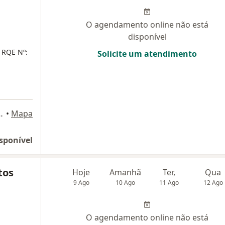
O agendamento online não está
disponível
- RQE Nº:
Solicite um atendimento
te 52, Rio de Janeiro
•
Mapa
sponível
tos
Hoje
Amanhã
Ter,
Qua
9 Ago
10 Ago
11 Ago
12 Ago
O agendamento online não está