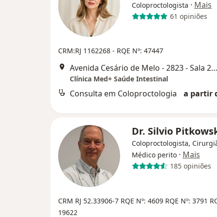
·
Mais
Coloproctologista
61 opiniões
CRM:RJ 1162268
- RQE Nº: 47447
Avenida Cesário de Melo - 2823 - Sala 201 Campo Grande, Rio de J
Clínica Med+ Saúde Intestinal
Consulta em Coloproctologia
a partir 
Dr. Silvio Pitkows
Coloproctologista, Cirurgi
·
Mais
Médico perito
185 opiniões
CRM RJ 52.33906-7
RQE Nº: 4609
RQE Nº: 3791
RQ
19622