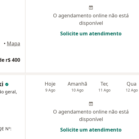
O agendamento online não está
disponível
Solicite um atendimento
aneiro
•
Mapa
de r$ 400
ki
Hoje
Amanhã
Ter,
Qua
9 Ago
10 Ago
11 Ago
12 Ago
ão geral,
O agendamento online não está
disponível
E Nº:
Solicite um atendimento