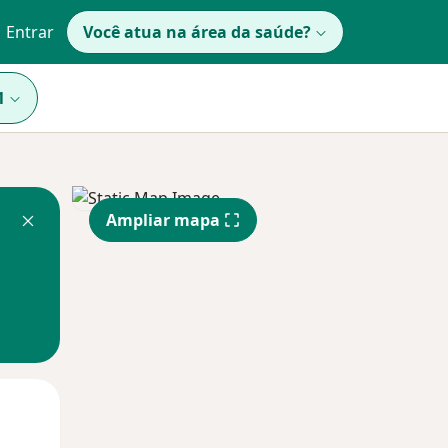
Entrar
Você atua na área da saúde?
1
Ampliar mapa
Qui,
Sex,
Sáb,
13 Ago
14 Ago
15 Ago