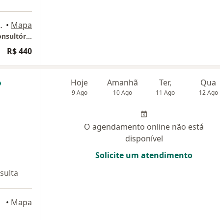
, Rio de Janeiro
•
Mapa
Consultório de Coloproctologia - Plennus Consultórios
R$ 440
Hoje
Amanhã
Ter,
Qua
9 Ago
10 Ago
11 Ago
12 Ago
O agendamento online não está
disponível
Solicite um atendimento
sulta
•
Mapa