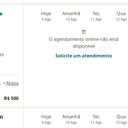
Hoje
Amanhã
Ter,
Qua
9 Ago
10 Ago
11 Ago
12 Ago
O agendamento online não está
disponível
10
Solicite um atendimento
302, Rio de Janeiro
•
Mapa
R$ 500
hn
Hoje
Amanhã
Ter,
Qua
9 Ago
10 Ago
11 Ago
12 Ago