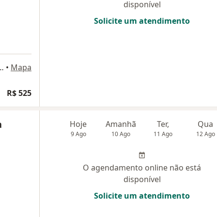
disponível
Solicite um atendimento
já 550, sala 2015, Rio de Janeiro
•
Mapa
R$ 525
a
Hoje
Amanhã
Ter,
Qua
9 Ago
10 Ago
11 Ago
12 Ago
O agendamento online não está
disponível
Solicite um atendimento