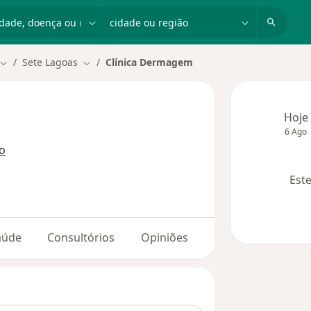
dade, doença ou nome
cidade ou região
Sete Lagoas
Clínica Dermagem
Mudar de cidade
Mudar de cidade
Hoje
6 Ago
o
Este
aúde
Consultórios
Opiniões