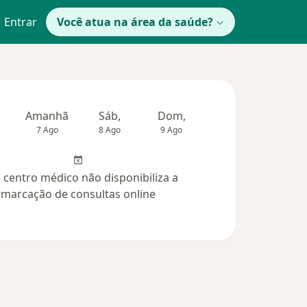
Entrar
Você atua na área da saúde?
Amanhã
Sáb,
Dom,
Segunda-feira
Ter,
7 Ago
8 Ago
9 Ago
10 Ago
11 Ag
 centro médico não disponibiliza a
marcação de consultas online