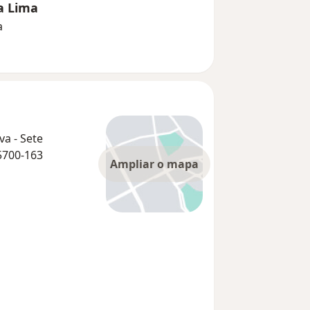
ra Lima
a
va - Sete
5700-163
Ampliar o mapa