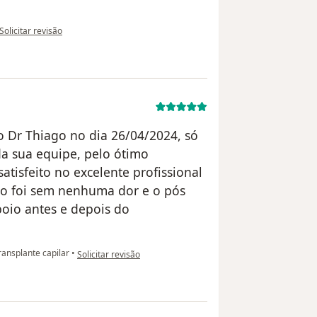
na opinião do utilizador Ramon de Melo Figueiredo Ramiro
Solicitar revisão
o Dr Thiago no dia 26/04/2024, só
da sua equipe, pelo ótimo
atisfeito no excelente profissional
to foi sem nenhuma dor e o pós
poio antes e depois do
na opinião do utilizador Fábio Oliveira
ansplante capilar
•
Solicitar revisão