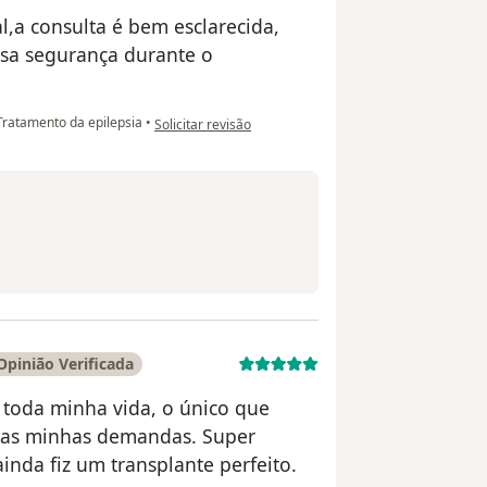
l,a consulta é bem esclarecida,
ssa segurança durante o
na opinião do utilizador Nathalia Carvalho
ratamento da epilepsia
•
Solicitar revisão
Opinião Verificada
 toda minha vida, o único que
s as minhas demandas. Super
ainda fiz um transplante perfeito.