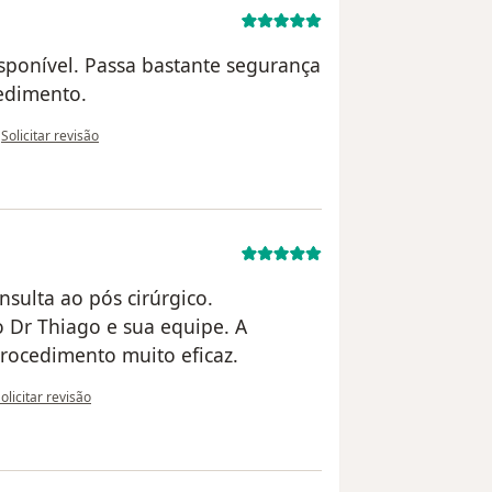
sponível. Passa bastante segurança
edimento.
na opinião do utilizador Roberto
•
Solicitar revisão
sulta ao pós cirúrgico.
 Dr Thiago e sua equipe. A
procedimento muito eficaz.
a opinião do utilizador Gustavo Pádua
olicitar revisão