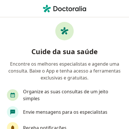
Men
Rubéola • São Paulo, Brasil
Filtros
• 1
Convênio
Mapa
Profissionais com experiência Rubéola, São
Cuide da sua saúde
Paulo
Encontre os melhores especialistas e agende uma
consulta. Baixe o App e tenha acesso a ferramentas
Qual especialização você está procurando?
exclusivas e gratuitas.
Pediatra
Infectologista
Infectologista ped
Organize as suas consultas de um jeito
simples
Envie mensagens para os especialistas
Receba notificações