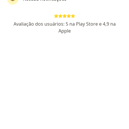
Pagamento online
Avaliação dos usuários: 5 na Play Store e 4,9 na
Dr. Leonardo Silveira
Apple
·
Mais
Infectologista
34 opiniões
CRM SP 228261
RQE Nº: 139092
Parcelamento disponível
Endereço
Teleconsulta
Av. dos Carinás, São Paulo
•
Mapa
Livance - Moema
Consulta Infectologia
R$ 500
Esse especialista não oferece agendamento online para esse endereço.
Solicite um atendimento