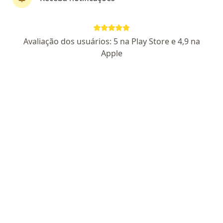
Perfil novo
Pagamento online
Avaliação dos usuários: 5 na Play Store e 4,9 na
Parcelamento disponível
Apple
Anaís Boschi Monteiro
·
Mais
Psicóloga
1 opinião
CRP RS 43040
Endereço
Teleconsulta
Rua Líbero Badaró 114, Porto Alegre
•
Mapa
Instituto Abuchaim
Consulta Psicologia
R$ 150
Esse especialista não oferece agendamento online para esse endereço.
Solicite um atendimento