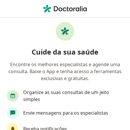
Men
Síndrome De Burnout • Porto Alegre, Rio Grande do Sul RS
Filtros
• 1
Convênio
Mapa
Profissionais com experiência Síndrome de
Cuide da sua saúde
burnout, Porto Alegre
Encontre os melhores especialistas e agende uma
consulta. Baixe o App e tenha acesso a ferramentas
Qual especialização você está procurando?
exclusivas e gratuitas.
Psicólogo
Psiquiatra
Psicanalista
Méd
Organize as suas consultas de um jeito
simples
Envie mensagens para os especialistas
Receba notificações