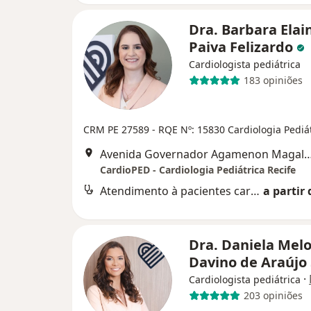
Dra. Barbara Elai
Paiva Felizardo
Cardiologista pediátrica
183 opiniões
CRM PE 27589
- RQE Nº: 15830 Cardiologia Pediá
Avenida Governador Agamenon Magalhães 4760 - Edf. garagem 7 and
CardioPED - Cardiologia Pediátrica Recife
Atendimento à pacientes cardiopatas
a partir 
Dra. Daniela Mel
Davino de Araújo
·
Cardiologista pediátrica
203 opiniões