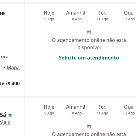
ne
Hoje
Amanhã
Ter,
Qua
9 Ago
10 Ago
11 Ago
12 Ago
O agendamento online não está
disponível
trica
Solicite um atendimento
ar - sala 2, Recife
•
Mapa
de r$ 400
o
Hoje
Amanhã
Ter,
Qua
 Sá
9 Ago
10 Ago
11 Ago
12 Ago
Mais
O agendamento online não está