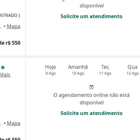
disponível
NTRADO )
Solicite um atendimento
ar - sala 2, Recife
•
Mapa
de r$ 550
i
Hoje
Amanhã
Ter,
Qua
9 Ago
10 Ago
11 Ago
12 Ago
Mais
O agendamento online não está
disponível
Solicite um atendimento
ar - sala 2, Recife
•
Mapa
de r$ 550