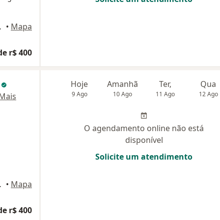
ar - sala 2, Recife
•
Mapa
de r$ 400
a
Hoje
Amanhã
Ter,
Qua
9 Ago
10 Ago
11 Ago
12 Ago
Mais
O agendamento online não está
disponível
Solicite um atendimento
ar - sala 2, Recife
•
Mapa
de r$ 400