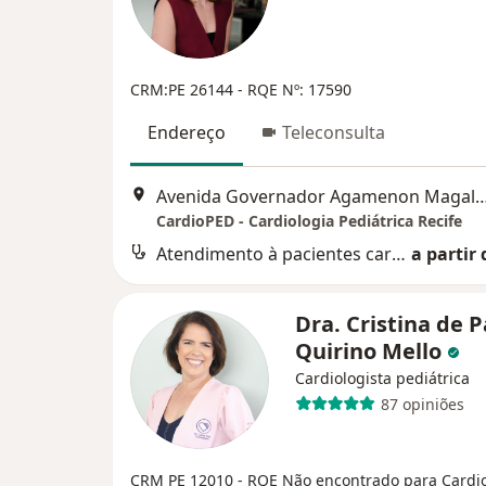
CRM:PE 26144
- RQE Nº: 17590
Endereço
Teleconsulta
Avenida Governador Agamenon Magalhães 4760 - Edf. garagem 7 and
CardioPED - Cardiologia Pediátrica Recife
Atendimento à pacientes cardiopatas
a partir 
Dra. Cristina de 
Quirino Mello
Cardiologista pediátrica
87 opiniões
CRM PE 12010
- RQE Não encontrado para Cardi