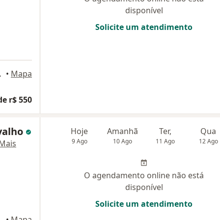
disponível
Solicite um atendimento
ar - sala 2, Recife
•
Mapa
de r$ 550
valho
Hoje
Amanhã
Ter,
Qua
9 Ago
10 Ago
11 Ago
12 Ago
Mais
O agendamento online não está
disponível
Solicite um atendimento
ar - sala 2, Recife
•
Mapa