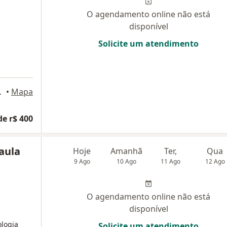
O agendamento online não está
disponível
Solicite um atendimento
ar - sala 2, Recife
•
Mapa
de r$ 400
Paula
Hoje
Amanhã
Ter,
Qua
9 Ago
10 Ago
11 Ago
12 Ago
O agendamento online não está
disponível
ologia
Solicite um atendimento