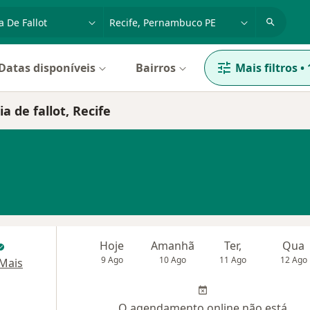
dade, doença ou nome
cidade ou região
Datas disponíveis
Bairros
Mais filtros
•
a de fallot, Recife
Hoje
Amanhã
Ter,
Qua
9 Ago
10 Ago
11 Ago
12 Ago
Mais
O agendamento online não está