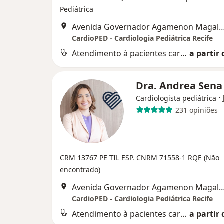
Pediátrica
Avenida Governador Agamenon Magalhães 4760 - Edf. garagem 7 and
CardioPED - Cardiologia Pediátrica Recife
Atendimento à pacientes cardiopatas
a partir 
Dra. Andrea Sen
·
Cardiologista pediátrica
231 opiniões
CRM 13767 PE
TIL ESP. CNRM 71558-1
RQE (Não
encontrado)
Avenida Governador Agamenon Magalhães 4760 - Edf. garagem 7 and
CardioPED - Cardiologia Pediátrica Recife
Atendimento à pacientes cardiopatas
a partir 