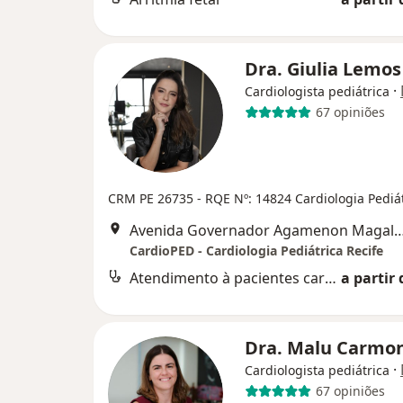
Dra. Giulia Lemo
·
Cardiologista pediátrica
67 opiniões
CRM PE 26735
- RQE Nº: 14824 Cardiologia Pediá
Avenida Governador Agamenon Magalhães 4760 - Edf. garagem 7 and
CardioPED - Cardiologia Pediátrica Recife
Atendimento à pacientes cardiopatas
a partir 
Dra. Malu Carmo
·
Cardiologista pediátrica
67 opiniões