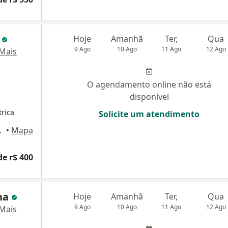
s
Hoje
Amanhã
Ter,
Qua
9 Ago
10 Ago
11 Ago
12 Ago
Mais
O agendamento online não está
disponível
trica
Solicite um atendimento
ar - sala 2, Recife
•
Mapa
de r$ 400
na
Hoje
Amanhã
Ter,
Qua
9 Ago
10 Ago
11 Ago
12 Ago
Mais