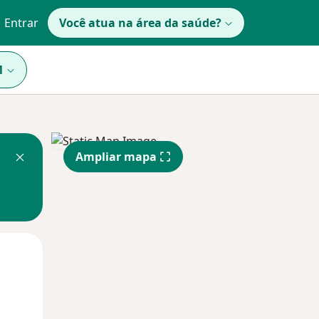
Entrar
Você atua na área da saúde?
1
Ampliar mapa
Qui,
Sex,
Sáb,
13 Ago
14 Ago
15 Ago