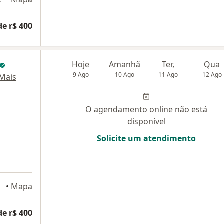
de r$ 400
Hoje
Amanhã
Ter,
Qua
9 Ago
10 Ago
11 Ago
12 Ago
Mais
O agendamento online não está
disponível
Solicite um atendimento
cife
•
Mapa
de r$ 400