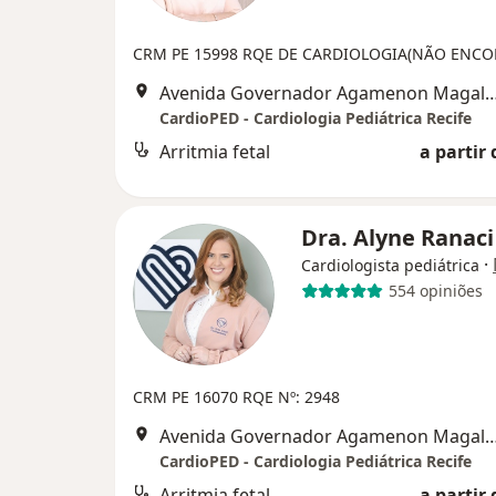
CRM PE 15998
RQE DE CARDIOLOGIA(NÃO ENCO
Avenida Governador Agamenon Magalhães 4760 - Edf. garagem 7 and
CardioPED - Cardiologia Pediátrica Recife
Arritmia fetal
a partir 
Dra. Alyne Ranac
·
Cardiologista pediátrica
554 opiniões
CRM PE 16070 RQE Nº: 2948
Avenida Governador Agamenon Magalhães 4760 - Edf. garagem 7 and
CardioPED - Cardiologia Pediátrica Recife
Arritmia fetal
a partir 