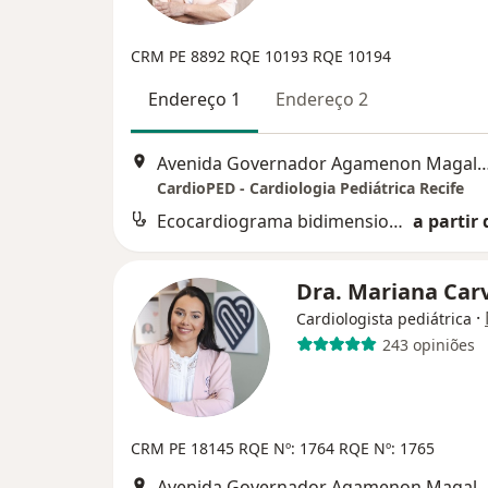
CRM PE 8892
RQE 10193
RQE 10194
Endereço 1
Endereço 2
Avenida Governador Agamenon Magalhães 4760 - Edf. garagem 7 and
CardioPED - Cardiologia Pediátrica Recife
Ecocardiograma bidimensional com "speckle tracking" (análise de strain)
a partir 
Dra. Mariana Car
·
Cardiologista pediátrica
243 opiniões
CRM PE 18145
RQE Nº: 1764
RQE Nº: 1765
Avenida Governador Agamenon Magalhães 4760 - Edf. garagem 7 and