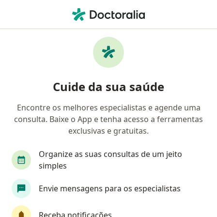
Men
Transtorno Ciclotímico • Belo Horizonte, Minas Gerais MG
Filtros
• 1
Convênio
Mapa
Profissionais com experiência Transtorno
Cuide da sua saúde
Ciclotímico, Belo Horizonte
Encontre os melhores especialistas e agende uma
consulta. Baixe o App e tenha acesso a ferramentas
Qual especialização você está procurando?
exclusivas e gratuitas.
Psiquiatra
Psicólogo
Psicanalista
Méd
Organize as suas consultas de um jeito
simples
Envie mensagens para os especialistas
Receba notificações