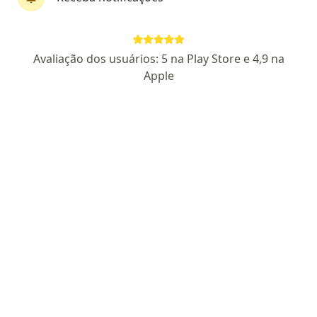
Dra. Jaqueline Pereira da Mata
Avaliação dos usuários: 5 na Play Store e 4,9 na
·
Mais
Psiquiatra
Apple
258 opiniões
CRM: 52083-MG
Endereço
Teleconsulta
Avenida Fleming, 900, Ouro Preto. Centro comercial Vila Rica/ sala 11P, Belo Horizonte
•
Mapa
Consultório Particular
Primeira consulta Psiquiatria
R$ 690
Esse especialista não oferece agendamento online para esse endereço.
Solicite um atendimento