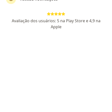
Perfil novo
Pagamento online
Avaliação dos usuários: 5 na Play Store e 4,9 na
Parcelamento disponível
Apple
Eder Gomes Vieira
·
Mais
Psicólogo
CRP 05/44900
Endereço
Teleconsulta
Avenida Governador Roberto Silveira 470, Nova Iguaçu
•
Mapa
Consultório Nova Iguaçu - Eder Vieira
Consulta Psicologia
R$ 120
Esse especialista não oferece agendamento online para esse endereço.
Solicite um atendimento