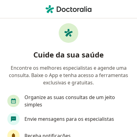
Men
Transtorno Da Personalidade Borderline • Nova Iguaçu, Rio de Janeiro RJ
Filtros
• 1
Convênio
Mapa
Profissionais com experiência Transtorno da
Cuide da sua saúde
personalidade borderline, Nova Iguaçu
Encontre os melhores especialistas e agende uma
consulta. Baixe o App e tenha acesso a ferramentas
Qual especialização você está procurando?
exclusivas e gratuitas.
Psicólogo
Psiquiatra
Generalista
Psi
Organize as suas consultas de um jeito
simples
Envie mensagens para os especialistas
Receba notificações