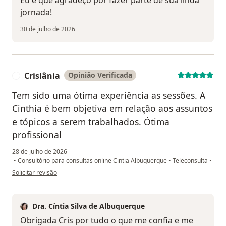
Eu é que agradeço por fazer parte de sua linda
jornada!
30 de julho de 2026
Crislânia
Opinião Verificada
C
Tem sido uma ótima experiência as sessões. A
Cinthia é bem objetiva em relação aos assuntos
e tópicos a serem trabalhados. Ótima
profissional
28 de julho de 2026
•
Consultório para consultas online Cintia Albuquerque
•
Teleconsulta
•
na opinião do utilizador Crislânia
Solicitar revisão
Dra. Cíntia Silva de Albuquerque
Obrigada Cris por tudo o que me confia e me