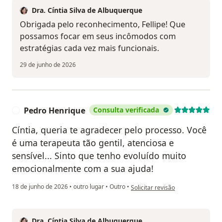
Dra. Cíntia Silva de Albuquerque
Obrigada pelo reconhecimento, Fellipe! Que
possamos focar em seus incômodos com
estratégias cada vez mais funcionais.
29 de junho de 2026
Pedro Henrique
Consulta verificada
P
Cíntia, queria te agradecer pelo processo. Você
é uma terapeuta tão gentil, atenciosa e
sensível... Sinto que tenho evoluído muito
emocionalmente com a sua ajuda!
na opinião do utilizador Pedro H
18 de junho de 2026
•
outro lugar
•
Outro
•
Solicitar revisão
Dra. Cíntia Silva de Albuquerque