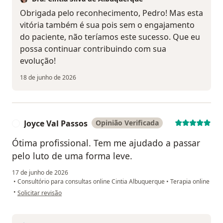
Obrigada pelo reconhecimento, Pedro! Mas esta
vitória também é sua pois sem o engajamento
do paciente, não teríamos este sucesso. Que eu
possa continuar contribuindo com sua
evolução!
18 de junho de 2026
Joyce Val Passos
Opinião Verificada
J
Ótima profissional. Tem me ajudado a passar
pelo luto de uma forma leve.
17 de junho de 2026
•
Consultório para consultas online Cintia Albuquerque
•
Terapia online
na opinião do utilizador Joyce Val Passos
•
Solicitar revisão