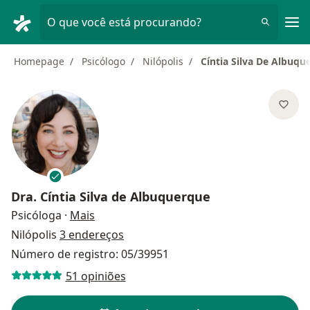
Men
O que você está procurando?
Homepage
Psicólogo
Nilópolis
Cíntia Silva De Albuqu
Dra.
Cíntia Silva de Albuquerque
sobre as especializações
Psicóloga
·
Mais
Nilópolis
3 endereços
Número de registro: 05/39951
51 opiniões