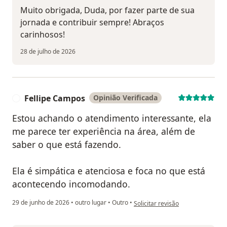
Muito obrigada, Duda, por fazer parte de sua
jornada e contribuir sempre! Abraços
carinhosos!
28 de julho de 2026
Fellipe Campos
Opinião Verificada
F
Estou achando o atendimento interessante, ela
me parece ter experiência na área, além de
saber o que está fazendo.
Ela é simpática e atenciosa e foca no que está
acontecendo incomodando.
na opinião do utilizador Fellipe 
29 de junho de 2026
•
outro lugar
•
Outro
•
Solicitar revisão