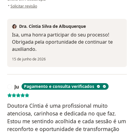
na opinião do utilizador I.G.V
•
Solicitar revisão
Dra. Cíntia Silva de Albuquerque
Isa, uma honra participar do seu processo!
Obrigada pela oportunidade de continuar te
auxiliando.
15 de junho de 2026
Ju
Pagamento e consulta verificados
J
Doutora Cíntia é uma profissional muito
atenciosa, carinhosa e dedicada no que faz.
Estou me sentindo acolhida e cada sessão é um
reconforto e oportunidade de transformação