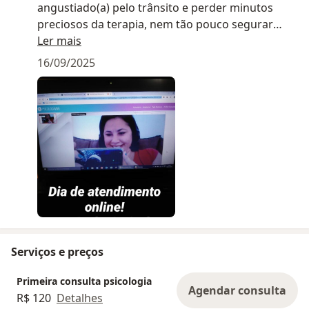
angustiado(a) pelo trânsito e perder minutos
preciosos da terapia, nem tão pouco segurar
suas emoções até chegar em casa para não se
Ler mais
mostrar vulnerável. Poupará tempo, dinheiro e
16/09/2025
energia.
Serviços e preços
Primeira consulta psicologia
Agendar consulta
R$ 120
Detalhes