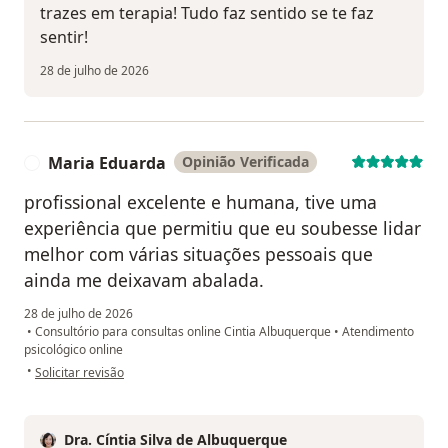
trazes em terapia! Tudo faz sentido se te faz
sentir!
28 de julho de 2026
Maria Eduarda
Opinião Verificada
M
profissional excelente e humana, tive uma
experiência que permitiu que eu soubesse lidar
melhor com várias situações pessoais que
ainda me deixavam abalada.
28 de julho de 2026
•
Consultório para consultas online Cintia Albuquerque
•
Atendimento
psicológico online
na opinião do utilizador Maria Eduarda
•
Solicitar revisão
Dra. Cíntia Silva de Albuquerque