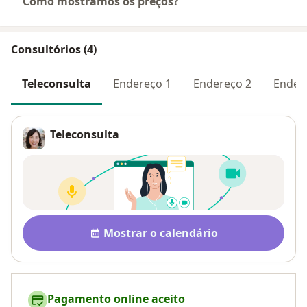
Como mostramos os preços?
Consultórios (4)
Teleconsulta
Endereço 1
Endereço 2
Ender
Teleconsulta
Disponibilidade
Mostrar o calendário
Pagamento online aceito