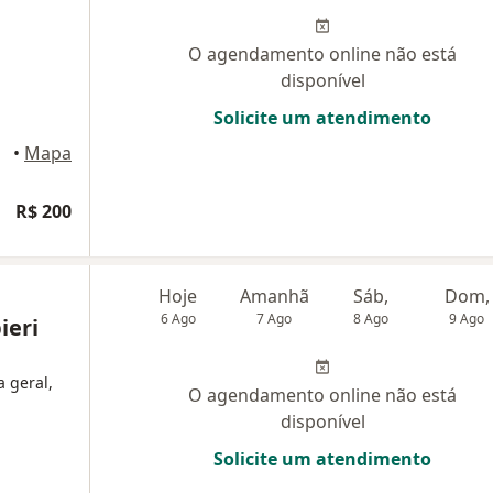
O agendamento online não está
disponível
Solicite um atendimento
•
Mapa
R$ 200
Hoje
Amanhã
Sáb,
Dom,
6 Ago
7 Ago
8 Ago
9 Ago
ieri
a geral,
O agendamento online não está
disponível
Solicite um atendimento