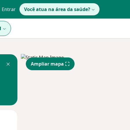
Entrar
Você atua na área da saúde?
1
Ampliar mapa
Segunda-feira
Ter,
Qua
10 Ago
11 Ago
12 Ago