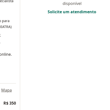
ecialista
disponível
Solicite um atendimento
o para
UIATRA)
.
,
online.
•
Mapa
R$ 350