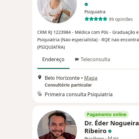
Psiquiatra
99 opiniões
CRM RJ 1223984
- Médica com Pós - Graduação 
Psiquiatria (Nao especialista)
- RQE nao encontr
(PSIQUIATRA)
Endereço
Teleconsulta
Belo Horizonte
•
Mapa
Consultório particular
Primeira consulta Psiquiatria
Pagamento online
Dr. Éder Nogueira
Ribeiro
·
Mais
Psicólogo