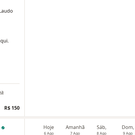
 Laudo
qui.
pa
R$ 150
o
Hoje
Amanhã
Sáb,
Dom,
6 Ago
7 Ago
8 Ago
9 Ago