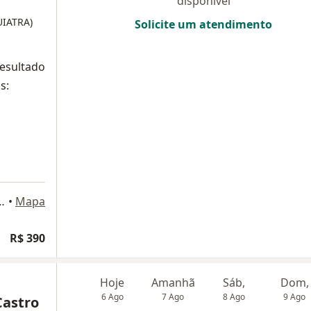
disponível
UIATRA)
Solicite um atendimento
resultado
s:
, 500 - sala 609, Nova Lima
•
Mapa
R$ 390
Hoje
Amanhã
Sáb,
Dom,
6 Ago
7 Ago
8 Ago
9 Ago
Castro