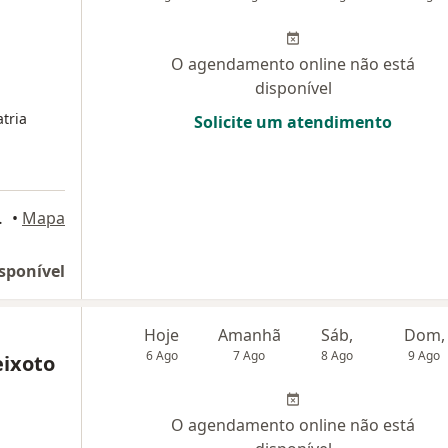
O agendamento online não está
disponível
tria
Solicite um atendimento
 Horizonte
•
Mapa
sponível
Hoje
Amanhã
Sáb,
Dom,
6 Ago
7 Ago
8 Ago
9 Ago
eixoto
O agendamento online não está