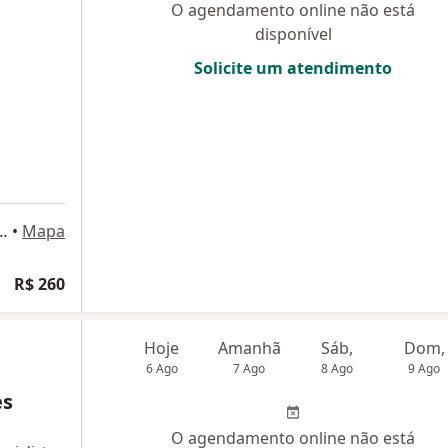
O agendamento online não está
disponível
Solicite um atendimento
Jorge Fontana, Belo Horizonte
•
Mapa
R$ 260
Hoje
Amanhã
Sáb,
Dom,
6 Ago
7 Ago
8 Ago
9 Ago
es
O agendamento online não está