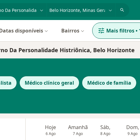
dade, doença ou nome
cidade ou região
Datas disponíveis
Bairros
Mais filtros
•
rno Da Personalidade Histriônica, Belo Horizonte
lista
Médico clínico geral
Médico de família
Hoje
Amanhã
Sáb,
Dom,
6 Ago
7 Ago
8 Ago
9 Ago