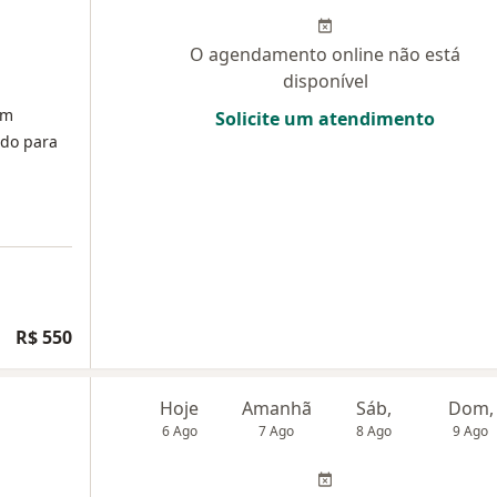
O agendamento online não está
disponível
em
Solicite um atendimento
ado para
R$ 550
Hoje
Amanhã
Sáb,
Dom,
6 Ago
7 Ago
8 Ago
9 Ago