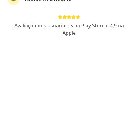
Avaliação dos usuários: 5 na Play Store e 4,9 na
Perfil novo
Apple
Clarissa Pesenti
·
Mais
Psicóloga
6 opiniões
CRP RS 15802
Rua: Rio Grande do Norte 1435, Belo Horizonte
•
Mapa
Consultório online
Consulta Psicologia
R$ 200
Esse especialista não oferece agendamento online para esse endereço.
Solicite um atendimento