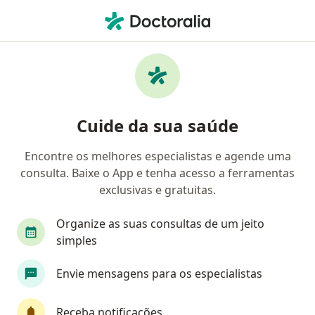
Men
Transtorno Da Personalidade Obsessivo-Compulsiva • Belo Horizonte, Minas Gerais MG
Filtros
• 1
Convênio
Mapa
Profissionais com experiência Transtorno da
Cuide da sua saúde
personalidade obsessivo-compulsiva, Belo
Horizonte
Encontre os melhores especialistas e agende uma
consulta. Baixe o App e tenha acesso a ferramentas
Qual especialização você está procurando?
exclusivas e gratuitas.
Psicólogo
Psiquiatra
Psicanalista
Te
Organize as suas consultas de um jeito
simples
Envie mensagens para os especialistas
Receba notificações