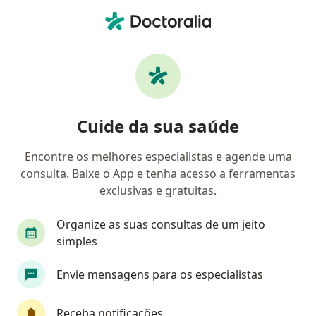
Men
Transtorno Da Personalidade Passivo-Agressiva • São Paulo, Brasil
Filtros
• 1
Convênio
Mapa
Profissionais com experiência Transtorno
Cuide da sua saúde
Da Personalidade Passivo-Agressiva, São
Paulo
Encontre os melhores especialistas e agende uma
consulta. Baixe o App e tenha acesso a ferramentas
Qual especialização você está procurando?
exclusivas e gratuitas.
Psicólogo
Psiquiatra
Psicanalista
Se
Organize as suas consultas de um jeito
simples
Envie mensagens para os especialistas
Receba notificações