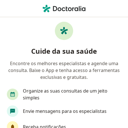
Men
Transtorno De Estresse Pós Traumático Tept • Porto Alegre, Rio Grande do Sul RS
Filtros
• 1
Convênio
Mapa
Profissionais com experiência Transtorno de
Cuide da sua saúde
estresse pós traumático (TEPT), Porto
Alegre
Encontre os melhores especialistas e agende uma
consulta. Baixe o App e tenha acesso a ferramentas
Qual especialização você está procurando?
exclusivas e gratuitas.
Psicólogo
Psiquiatra
Psicanalista
Se
Organize as suas consultas de um jeito
simples
Envie mensagens para os especialistas
Receba notificações