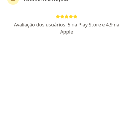
Avaliação dos usuários: 5 na Play Store e 4,9 na
Fernanda Pacheco
Apple
·
Mais
Psicóloga
8 opiniões
CRP SP 68289
Endereço
Teleconsulta
R. José Versolato, 111, São Bernardo do Campo
•
Mapa
Consulta presencial - Psicóloga Fernanda Pacheco
Consulta Psicologia
R$ 200
Esse especialista não oferece agendamento online para esse endereço.
Solicite um atendimento