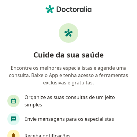
Men
Tristeza Profunda E Prolongada • São Bernardo do Campo, São Paulo SP
Filtros
• 1
Convênio
Mapa
Profissionais com experiência Tristeza
Cuide da sua saúde
profunda e prolongada, São Bernardo do
Campo
Encontre os melhores especialistas e agende uma
consulta. Baixe o App e tenha acesso a ferramentas
Qual especialização você está procurando?
exclusivas e gratuitas.
Psicólogo
Psicanalista
Fonoaudiólogo
Organize as suas consultas de um jeito
simples
Envie mensagens para os especialistas
Receba notificações