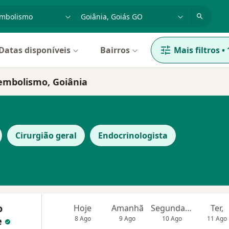
dade, doença ou nome
cidade ou região
Datas disponíveis
Bairros
Mais filtros
•
embolismo, Goiânia
Cirurgião geral
Endocrinologista
o
Hoje
Amanhã
Segunda-feira
Ter,
e
8 Ago
9 Ago
10 Ago
11 Ago