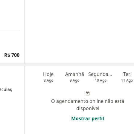
R$ 700
Hoje
Amanhã
Segunda-feira
Ter,
8 Ago
9 Ago
10 Ago
11 Ago
scular,
O agendamento online não está
disponível
Mostrar perfil