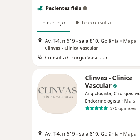
Pacientes fiéis
Endereço
Teleconsulta
Av. T-4, n 619 - sala 810, Goiânia
•
Mapa
Clinvas - Clinica Vascular
Consulta Cirurgia Vascular
Clinvas - Clinica
Vascular
Angiologista, Cirurgião va
·
Mais
Endocrinologista
576 opiniões
:
Av. T-4, n 619 - sala 810, Goiânia
•
Mapa