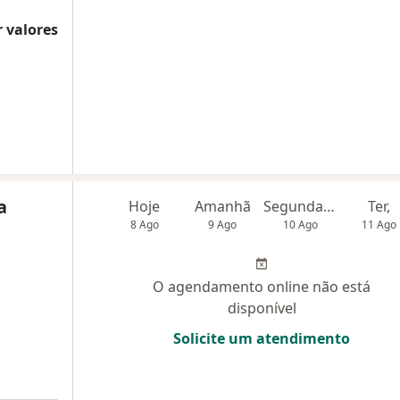
 valores
a
Hoje
Amanhã
Segunda-feira
Ter,
8 Ago
9 Ago
10 Ago
11 Ago
O agendamento online não está
disponível
Solicite um atendimento