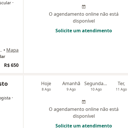
·
scular
O agendamento online não está
disponível
Solicite um atendimento
dar, Sala 3210 B, Goiânia
•
Mapa
lar
R$ 650
sto
Hoje
Amanhã
Segunda-feira
Ter,
8 Ago
9 Ago
10 Ago
11 Ago
·
ogista
O agendamento online não está
disponível
Solicite um atendimento