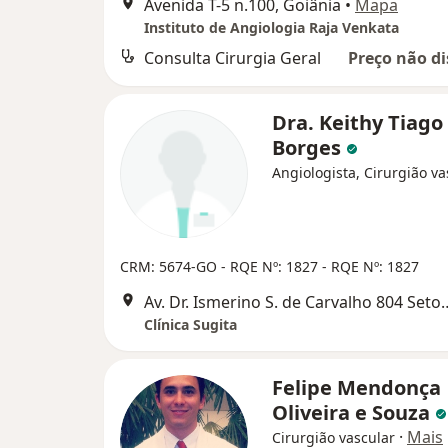
Avenida T-5 n.100, Goiânia
•
Mapa
Instituto de Angiologia Raja Venkata
Consulta Cirurgia Geral
Preço não di
Dra. Keithy Tiago
Borges
Angiologista, Cirurgião va
CRM: 5674-GO
- RQE Nº: 1827
- RQE Nº: 1827
Av. Dr. Ismerino S. de Carvalho 
Clínica Sugita
Felipe Mendonça
Oliveira e Souza
·
Mais
Cirurgião vascular