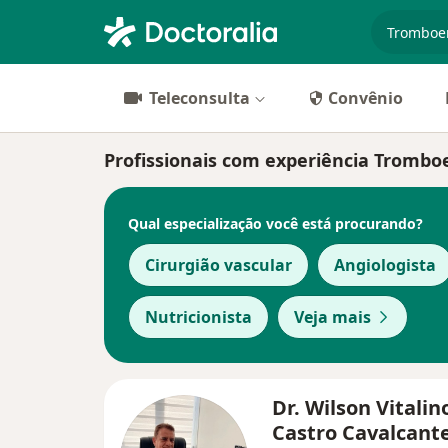
especiali
Teleconsulta
Convênio
Profissionais com experiência Trombo
Qual especialização você está procurando?
Cirurgião vascular
Angiologista
Nutricionista
Veja mais
Dr. Wilson Vitalin
Castro Cavalcant