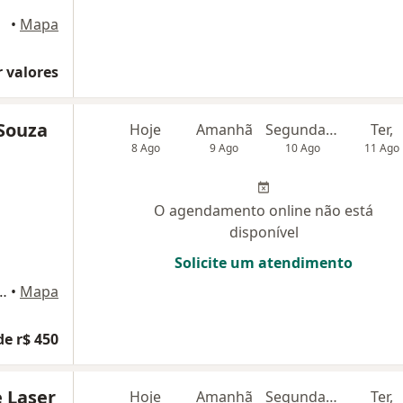
iânia
•
Mapa
 valores
Souza
Hoje
Amanhã
Segunda-feira
Ter,
8 Ago
9 Ago
10 Ago
11 Ago
O agendamento online não está
disponível
Solicite um atendimento
k square n. 797 sala 1404B setor sul, Goiânia
•
Mapa
de r$ 450
 Laser
Hoje
Amanhã
Segunda-feira
Ter,