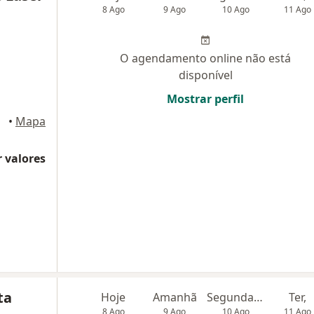
8 Ago
9 Ago
10 Ago
11 Ago
O agendamento online não está
disponível
Mostrar perfil
iânia
•
Mapa
 valores
ta
Hoje
Amanhã
Segunda-feira
Ter,
8 Ago
9 Ago
10 Ago
11 Ago