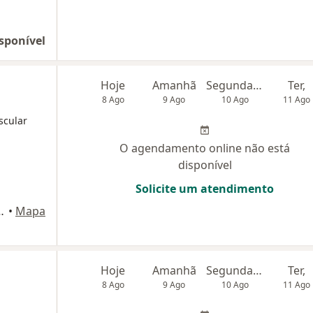
sponível
Hoje
Amanhã
Segunda-feira
Ter,
8 Ago
9 Ago
10 Ago
11 Ago
scular
O agendamento online não está
disponível
Solicite um atendimento
804 Setor Aeroporto, Goiânia
•
Mapa
Hoje
Amanhã
Segunda-feira
Ter,
8 Ago
9 Ago
10 Ago
11 Ago