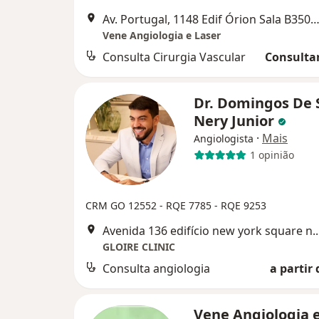
Av. Portugal, 1148 Edif Órion Sala B3505-35º Andar, Go
Vene Angiologia e Laser
Consulta Cirurgia Vascular
Consultar
Dr. Domingos De 
Nery Junior
·
Mais
Angiologista
1 opinião
CRM GO 12552 - RQE 7785 - RQE 9253
Avenida 136 edifício new yor
GLOIRE CLINIC
Consulta angiologia
a partir 
Vene Angiologia e