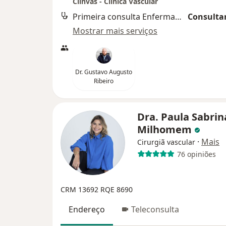
Clinvas - Clinica Vascular
Primeira consulta Enfermagem
Consultar
Mostrar mais serviços
Dr. Gustavo Augusto
Ribeiro
Dra. Paula Sabrin
Milhomem
·
Mais
Cirurgiã vascular
76 opiniões
CRM 13692
RQE 8690
Endereço
Teleconsulta