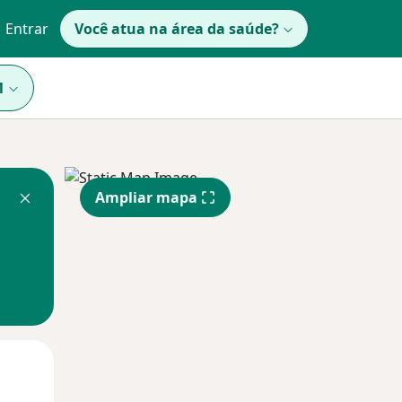
Entrar
Você atua na área da saúde?
1
Ampliar mapa
Qua
Qui,
Sex,
12 Ago
13 Ago
14 Ago