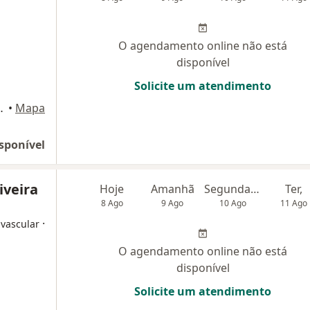
O agendamento online não está
disponível
Solicite um atendimento
 85 Lt 23), Goiânia
•
Mapa
sponível
iveira
Hoje
Amanhã
Segunda-feira
Ter,
8 Ago
9 Ago
10 Ago
11 Ago
·
 vascular
O agendamento online não está
disponível
Solicite um atendimento