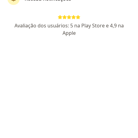
Dr. Daniel Gibbon
Avaliação dos usuários: 5 na Play Store e 4,9 na
·
Mais
Angiologista, Cirurgião vascular
Apple
37 opiniões
CRM RJ 770078
RQE 36407
Endereço 1
Endereço 2
Endereço 3
Rua Marechal Deodoro 153 - Sala 409, Petrópolis
•
Mapa
Consultório Médico - Centro Empresarial Pátio Petrópolis.
Primeira consulta Cirurgia Vascular
Preço não disponível
Esse especialista não oferece agendamento online para esse endereço.
Solicite um atendimento