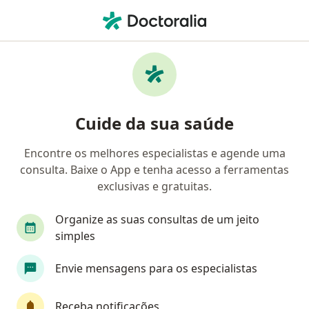
Men
Varizes Nas Pernas • Petrópolis, Rio de Janeiro RJ
Filtros
• 1
Convênio
Mapa
Profissionais com experiência Varizes nas
Cuide da sua saúde
pernas, Petrópolis
Encontre os melhores especialistas e agende uma
consulta. Baixe o App e tenha acesso a ferramentas
Qual especialização você está procurando?
exclusivas e gratuitas.
Cirurgião vascular
Angiologista
Oftalmol
Organize as suas consultas de um jeito
simples
Envie mensagens para os especialistas
Receba notificações