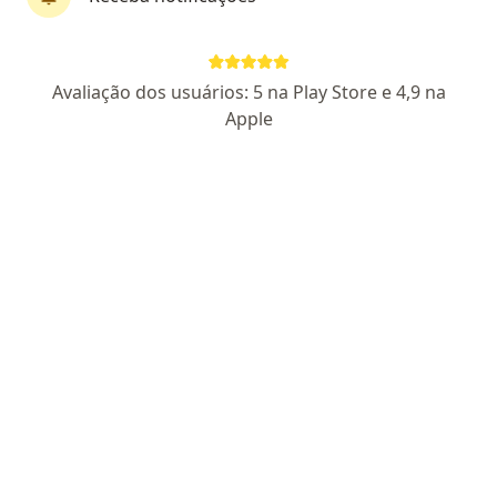
Dr. Rafael Andrey Cardoso
Avaliação dos usuários: 5 na Play Store e 4,9 na
·
Mais
Ginecologista, Generalista
Apple
139 opiniões
CRM SP 177110
- RQE Nº: 107483
Endereço
Teleconsulta
Praça Padroeira do Brasil 79, Osasco
•
Mapa
REC Clínica Médica
Consulta generalista
R$ 180
Esse especialista não oferece agendamento online para esse endereço.
Solicite um atendimento