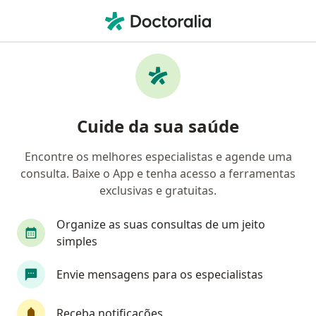
Men
Vulvovaginite • Osasco, São Paulo SP
Filtros
• 1
Convênio
Mapa
Profissionais com experiência
Cuide da sua saúde
Vulvovaginite, Osasco
Encontre os melhores especialistas e agende uma
consulta. Baixe o App e tenha acesso a ferramentas
Qual especialização você está procurando?
exclusivas e gratuitas.
Ginecologista
Cardiologista
Dermatologi
Organize as suas consultas de um jeito
simples
Envie mensagens para os especialistas
Receba notificações