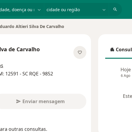
dade, doença ou nome
cidade ou região
duardo Altieri Silva De Carvalho
ilva de Carvalho
Consul
Consulta
obre as especializações
os
Hoje
: 12591 - SC RQE - 9852
6 Ago
Este
Enviar mensagem
ara outras consultas.