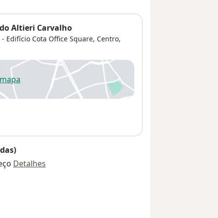
do Altieri Carvalho
- Edifício Cota Office Square,
Centro
,
 mapa
re num novo separador
das)
eço
Detalhes