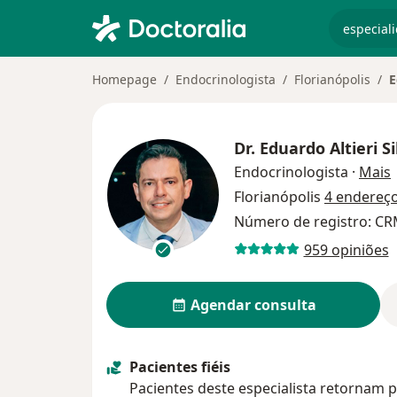
especiali
Homepage
Endocrinologista
Florianópolis
E
Dr.
Eduardo Altieri S
s
Endocrinologista
·
Mais
Florianópolis
4 endereç
Número de registro: CRM
959 opiniões
Agendar consulta
Pacientes fiéis
Pacientes deste especialista retornam p