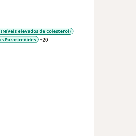
(Níveis elevados de colesterol)
a11y_sr_more_diseases
s Paratireóides
+20