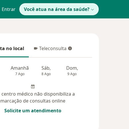
Entrar
Você atua na área da saúde?
ta no local
Teleconsulta
 no local
Teleconsulta
Amanhã
Sáb,
Dom,
Segunda-feira
Ter,
7 Ago
8 Ago
9 Ago
10 Ago
11 Ag
 centro médico não disponibiliza a
marcação de consultas online
Solicite um atendimento