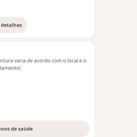
 detalhes
bre o endereço
rtura varia de acordo com o local e o
ndamento!
lanos de saúde