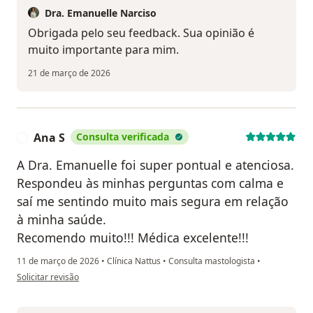
Dra. Emanuelle Narciso
Obrigada pelo seu feedback. Sua opinião é
muito importante para mim.
21 de março de 2026
Ana S
Consulta verificada
A
A Dra. Emanuelle foi super pontual e atenciosa.
Respondeu às minhas perguntas com calma e
saí me sentindo muito mais segura em relação
à minha saúde.
Recomendo muito!!! Médica excelente!!!
11 de março de 2026
•
Clínica Nattus
•
Consulta mastologista
•
na opinião do utilizador Ana S
Solicitar revisão