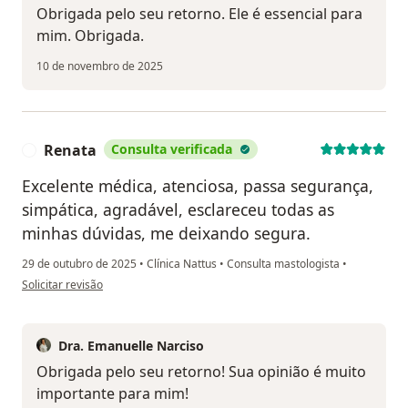
Obrigada pelo seu retorno. Ele é essencial para
mim. Obrigada.
10 de novembro de 2025
Renata
Consulta verificada
R
Excelente médica, atenciosa, passa segurança,
simpática, agradável, esclareceu todas as
minhas dúvidas, me deixando segura.
29 de outubro de 2025
•
Clínica Nattus
•
Consulta mastologista
•
na opinião do utilizador Renata
Solicitar revisão
Dra. Emanuelle Narciso
Obrigada pelo seu retorno! Sua opinião é muito
importante para mim!