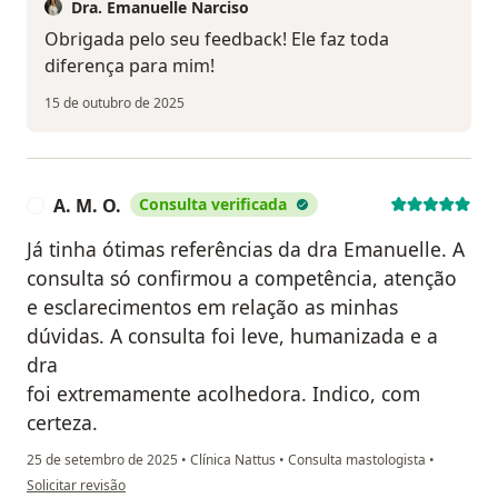
Dra. Emanuelle Narciso
Obrigada pelo seu feedback! Ele faz toda
diferença para mim!
15 de outubro de 2025
A. M. O.
Consulta verificada
A
Já tinha ótimas referências da dra Emanuelle. A
consulta só confirmou a competência, atenção
e esclarecimentos em relação as minhas
dúvidas. A consulta foi leve, humanizada e a
dra
foi extremamente acolhedora. Indico, com
certeza.
25 de setembro de 2025
•
Clínica Nattus
•
Consulta mastologista
•
na opinião do utilizador A. M. O.
Solicitar revisão