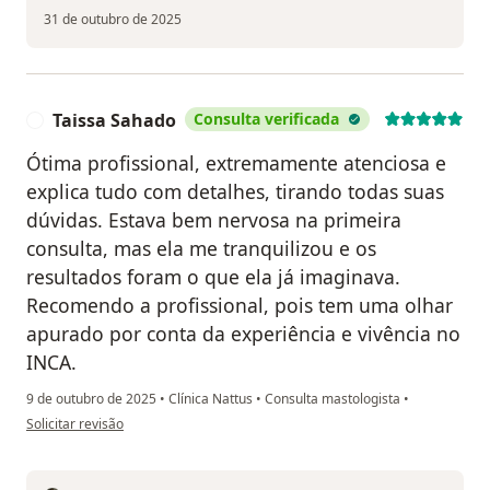
31 de outubro de 2025
Taissa Sahado
Consulta verificada
T
Ótima profissional, extremamente atenciosa e
explica tudo com detalhes, tirando todas suas
dúvidas. Estava bem nervosa na primeira
consulta, mas ela me tranquilizou e os
resultados foram o que ela já imaginava.
Recomendo a profissional, pois tem uma olhar
apurado por conta da experiência e vivência no
INCA.
9 de outubro de 2025
•
Clínica Nattus
•
Consulta mastologista
•
na opinião do utilizador Taissa Sahado
Solicitar revisão