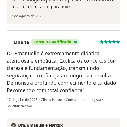
muito importante para mim.
7 de agosto de 2025
Liliane
Consulta verificada
L
Dr. Emanuelle é extremamente didática,
atenciosa e empática. Explica os conceitos com
clareza e fundamentação, transmitindo
segurança e confiança ao longo da consulta.
Demonstra profundo conhecimento e cuidado.
Recomendo com total confiança!
17 de julho de 2025
•
Clínica Nattus
•
Consulta mastologista
•
na opinião do utilizador Liliane
Solicitar revisão
Dra. Emanuelle Narciso