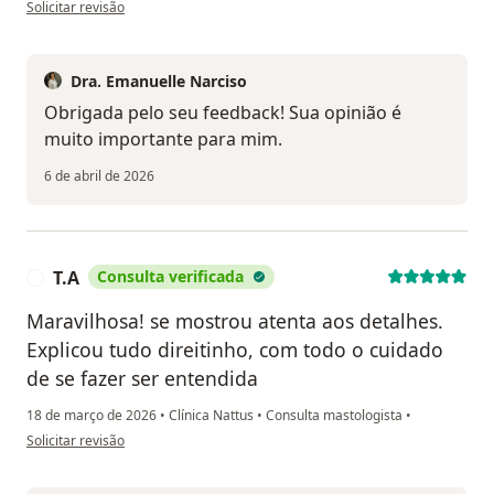
na opinião do utilizador Quesia Betânia
Solicitar revisão
Dra. Emanuelle Narciso
Obrigada pelo seu feedback! Sua opinião é
muito importante para mim.
6 de abril de 2026
T.A
Consulta verificada
T
Maravilhosa! se mostrou atenta aos detalhes.
Explicou tudo direitinho, com todo o cuidado
de se fazer ser entendida
18 de março de 2026
•
Clínica Nattus
•
Consulta mastologista
•
na opinião do utilizador T.A
Solicitar revisão