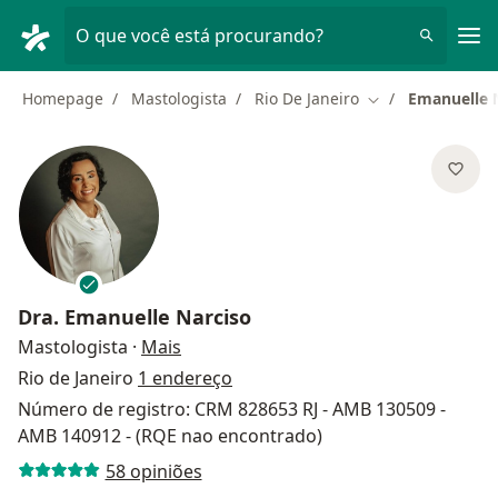
Men
O que você está procurando?
Homepage
Mastologista
Rio De Janeiro
Emanuelle 
Mudar de cidade
Dra.
Emanuelle Narciso
sobre as especializações
Mastologista
·
Mais
Rio de Janeiro
1 endereço
Número de registro: CRM 828653 RJ - AMB 130509 -
AMB 140912 - (RQE nao encontrado)
58 opiniões