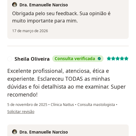
Dra. Emanuelle Narciso
Obrigada pelo seu feedback. Sua opinião é
muito importante para mim.
17 de março de 2026
Sheila Oliveira
Consulta verificada
S
Excelente profissional, atenciosa, ética e
experiente. Esclareceu TODAS as minhas
dúvidas e foi detalhista ao me examinar. Super
recomendo!
5 de novembro de 2025
•
Clínica Nattus
•
Consulta mastologista
•
na opinião do utilizador Sheila Oliveira
Solicitar revisão
Dra. Emanuelle Narciso