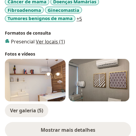
Câncer de mama
Doenças Mamárias
Fibroadenoma
Ginecomastia
a11y_sr_more_diseases
Tumores benignos de mama
+5
Formatos de consulta
Presencial
Ver locais (1)
Fotos e vídeos
Ver galeria (5)
Mostrar mais detalhes
sobre a experiência