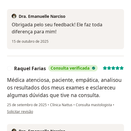
Dra. Emanuelle Narciso
Obrigada pelo seu feedback! Ele faz toda
diferença para mim!
15 de outubro de 2025
Raquel Farias
Consulta verificada
R
Médica atenciosa, paciente, empática, analisou
os resultados dos meus exames e esclareceu
algumas dúvidas que tive na consulta.
25 de setembro de 2025
•
Clínica Nattus
•
Consulta mastologista
•
na opinião do utilizador Raquel Farias
Solicitar revisão