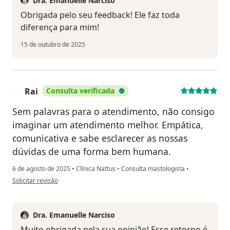
Dra. Emanuelle Narciso
Obrigada pelo seu feedback! Ele faz toda
diferença para mim!
15 de outubro de 2025
Rai
Consulta verificada
R
Sem palavras para o atendimento, não consigo
imaginar um atendimento melhor. Empática,
comunicativa e sabe esclarecer as nossas
dúvidas de uma forma bem humana.
6 de agosto de 2025
•
Clínica Nattus
•
Consulta mastologista
•
na opinião do utilizador Rai
Solicitar revisão
Dra. Emanuelle Narciso
Muito obrigada pela sua opinião! Esse retorno é