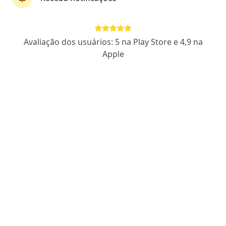
Dra. Morgana Duarte
·
Mais
Endocrinologista
Avaliação dos usuários: 5 na Play Store e 4,9 na
10 opiniões
Apple
CRM 6459 AL
RQE 3669
RQE 4084
Dom Antonio Brandao 395, Maceió
•
Mapa
Esse especialista não oferece agendamento online para esse endereço.
Solicite um atendimento