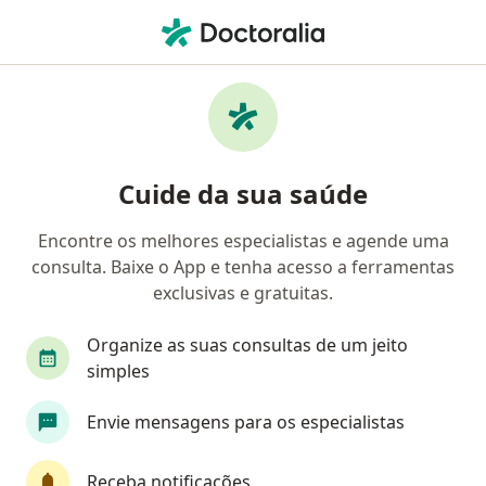
Men
Endocrinologista • Farol, Maceió, Alagoas AL
Filtros
• 1
Convênio
Mapa
Endocrinologistas em Farol, Maceió
Cuide da sua saúde
Encontre os melhores especialistas e agende uma
Qual é o seu convênio?
consulta. Baixe o App e tenha acesso a ferramentas
Bradesco Saúde
Sul América Saúde
Amil
exclusivas e gratuitas.
Organize as suas consultas de um jeito
simples
Envie mensagens para os especialistas
Receba notificações