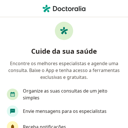
Men
Endocrinologista • Ponta Verde, Maceió, Alagoas AL
Filtros
Convênio
Mapa
Endocrinologistas em Ponta Verde, Maceió
Cuide da sua saúde
Encontre os melhores especialistas e agende uma
Qual é o seu convênio?
consulta. Baixe o App e tenha acesso a ferramentas
Unimed
Bradesco Saúde
Sul América Saú
exclusivas e gratuitas.
Organize as suas consultas de um jeito
simples
Envie mensagens para os especialistas
Receba notificações