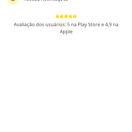
First Class
Dr. Arnaldo Alves de Mendonça
Avaliação dos usuários: 5 na Play Store e 4,9 na
·
Mais
Endocrinologista
Apple
15 opiniões
CRM/AL 2493 | RQE Nº:701 701
Rua Doutor José Afonso de Melo 118, Maceió
•
Mapa
Harmony Trade Center - Sala 217
Consulta Endocrinologia e Metabologia
R$ 500
Esse especialista não oferece agendamento online para esse endereço.
Solicite um atendimento