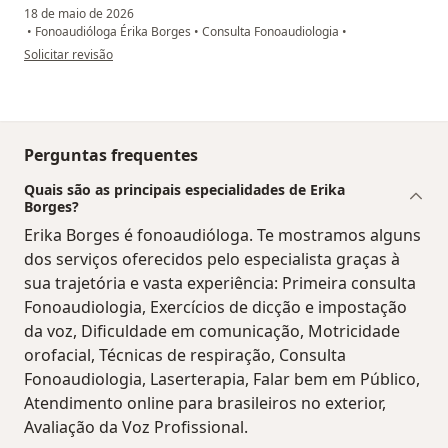
18 de maio de 2026
•
Fonoaudióloga Érika Borges
•
Consulta Fonoaudiologia
•
na opinião do utilizador Sua conta foi excluída
Solicitar revisão
Perguntas frequentes
Quais são as principais especialidades de Erika
Borges?
Erika Borges é fonoaudióloga. Te mostramos alguns
dos serviços oferecidos pelo especialista graças à
sua trajetória e vasta experiência: Primeira consulta
Fonoaudiologia, Exercícios de dicção e impostação
da voz, Dificuldade em comunicação, Motricidade
orofacial, Técnicas de respiração, Consulta
Fonoaudiologia, Laserterapia, Falar bem em Público,
Atendimento online para brasileiros no exterior,
Avaliação da Voz Profissional.