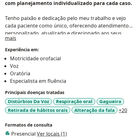
com planejamento individualizado para cada caso.
Tenho paixão e dedicação pelo meu trabalho e vejo
cada paciente como único, oferecendo atendimento
personalizado, atualizado e direcionado aos seus
Sobre mim
mais
objetivos
Experiência em:
Motricidade orofacial
Voz
Oratória
Especialista em fluência
Principais doenças tratadas
Distúrbios Da Voz
Respiração oral
Gagueira
a11y
Retirada de hábitos orais
Alteração da fala
+20
Formatos de consulta
Presencial
Ver locais (1)