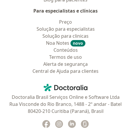
Para especialistas e clínicas
Preço
Solução para especialistas
Solução para clinicas
Noa Notes
novo
Conteúdos
Termos de uso
Alerta de segurança
Central de Ajuda para clientes
Contato
Doctoralia - Homepage
Doctoralia Brasil Serviços Online e Software Ltda
Rua Visconde do Rio Branco, 1488 - 2º andar - Batel
80420-210 Curitiba (Paraná), Brasil
Facebook
abre num novo separador
Instagram
abre num novo separador
Linkedin
abre num novo separad
Glassdoor
abre num novo se