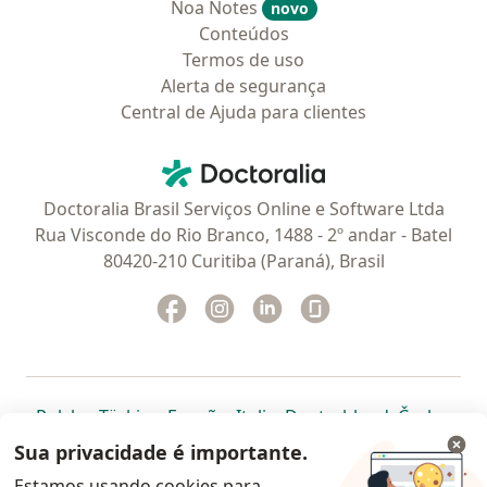
Noa Notes
novo
Conteúdos
Termos de uso
Alerta de segurança
Central de Ajuda para clientes
Contato
Doctoralia - Homepage
Doctoralia Brasil Serviços Online e Software Ltda
Rua Visconde do Rio Branco, 1488 - 2º andar - Batel
80420-210 Curitiba (Paraná), Brasil
Facebook
abre num novo separador
Instagram
abre num novo separador
Linkedin
abre num novo separad
Glassdoor
abre num novo se
abre num novo separador
abre num novo separador
abre num novo separador
abre num novo separado
abre num n
abre
Polska
,
Türkiye
,
España
,
Italia
,
Deutschland
,
Česko
,
abre num novo separador
abre num novo separador
abre num novo separador
abre num novo separa
abre num no
abre n
Portugal
,
México
,
Chile
,
Brasil
,
Argentina
,
Perú
,
Sua privacidade é importante.
abre num novo separad
Colombia
Estamos usando cookies para