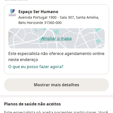
Espaço Ser Humano
Avenida Portugal 1900 - Sala 307,
Santa Amelia
,
Belo Horizonte
31560-000
Ampliar o mapa
abre num novo separador
Disponibilidade
Este especialista não oferece agendamento online
neste endereço
O que eu posso fazer agora?
Mostrar mais detalhes
sobre o endereço
Planos de saúde não aceitos
Este especialista só aceita pacientes particulares. Você