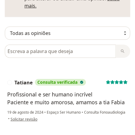
Saber mais sobre pareceres
mais.
Pesquisar em opiniões
Tatiane
Consulta verificada
T
Profissional e ser humano incrível
Paciente e muito amorosa, amamos a tia Fabia
19 de agosto de 2024
•
Espaço Ser Humano
•
Consulta Fonoaudiologia
na opinião do utilizador Tatiane
•
Solicitar revisão