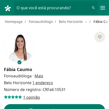
Men
O que você está procurando?
Homepage
Fonoaudiólogo
Belo Horizonte
Fábia C
Mudar de cida
Fábia Caumo
sobre as especializações
Fonoaudióloga
·
Mais
Belo Horizonte
1 endereço
Número de registro: CRFa6:10531
1 opinião