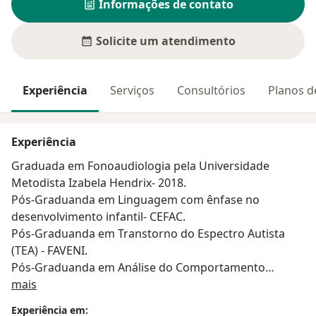
Informações de contato
Solicite um atendimento
Experiência
Serviços
Consultórios
Planos d
Experiência
Graduada em Fonoaudiologia pela Universidade
Metodista Izabela Hendrix- 2018.
Pós-Graduanda em Linguagem com ênfase no
desenvolvimento infantil- CEFAC.
Pós-Graduanda em Transtorno do Espectro Autista
(TEA) - FAVENI.
Pós-Graduanda em Análise do Comportamento
Sobre mim
Aplicada (ABA) -FAVENI.
mais
Pós-Graduanda em Neuropsicopedagogia- FAVENI
Experiência em: