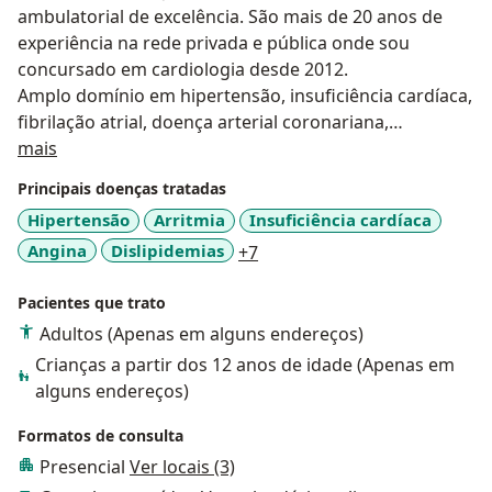
ambulatorial de excelência. São mais de 20 anos de
experiência na rede privada e pública onde sou
concursado em cardiologia desde 2012.
Amplo domínio em hipertensão, insuficiência cardíaca,
fibrilação atrial, doença arterial coronariana,
Sobre mim
dislipidemia e diabetes do tipo 2. Atuante em diversos
mais
congressos nacionais e internacionais. Representante
Principais doenças tratadas
do Departamento de Hipertensão Arterial da
Hipertensão
Arritmia
Insuficiência cardíaca
Sociedade Brasileira de Cardiologia (DHA/SBC) no
a11y_sr_more_diseases
Angina
Dislipidemias
+7
estado do RJ, biênio 2020-2021. Diretor financeiro da
SOCERJ - Regional Baixada, biênio 2020 - 2021, Diretor
Pacientes que trato
científico da SOCERJ - Regional Baixada, biênio 2022 -
2023.
Adultos (Apenas em alguns endereços)
PRESIDENTE da SOCERJ- Regional BAIXADA, biênio 2024
Crianças a partir dos 12 anos de idade (Apenas em
- 2025. Palestrante em diversos assuntos da
alguns endereços)
cardiologia para a indústria farmacêutica.
Formatos de consulta
PROFESSOR do curso de Pós-graduação em
Cardiologia, IPMED - RJ
Presencial
Ver locais (3)