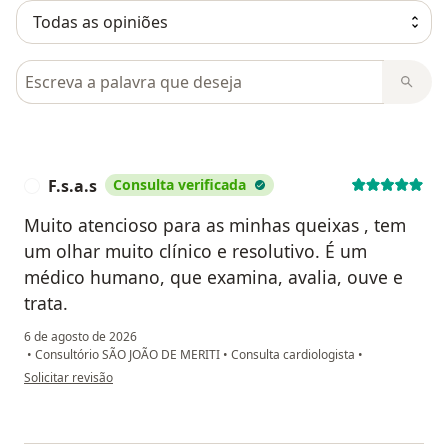
Pesquisar em opiniões
F.s.a.s
Consulta verificada
F
Muito atencioso para as minhas queixas , tem
um olhar muito clínico e resolutivo. É um
médico humano, que examina, avalia, ouve e
trata.
6 de agosto de 2026
•
Consultório SÃO JOÃO DE MERITI
•
Consulta cardiologista
•
na opinião do utilizador F.s.a.s
Solicitar revisão