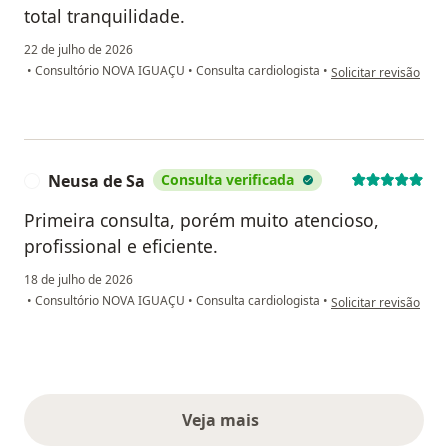
total tranquilidade.
22 de julho de 2026
na opinião do utiliz
•
Consultório NOVA IGUAÇU
•
Consulta cardiologista
•
Solicitar revisão
Neusa de Sa
Consulta verificada
N
Primeira consulta, porém muito atencioso,
profissional e eficiente.
18 de julho de 2026
na opinião do utiliz
•
Consultório NOVA IGUAÇU
•
Consulta cardiologista
•
Solicitar revisão
Veja mais
opiniões acima