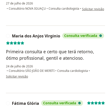
27 de julho de 2026
na opinião do utiliza
•
Consultório NOVA IGUAÇU
•
Consulta cardiologista
•
Solicitar revisão
Maria dos Anjos Virginio
Consulta verificada
M
Primeira consulta e certo que terá retorno,
ótimo profissional, gentil e atencioso.
24 de julho de 2026
•
Consultório SÃO JOÃO DE MERITI
•
Consulta cardiologista
•
na opinião do utilizador Maria dos Anjos Virginio
Solicitar revisão
Fátima Glória
Consulta verificada
F