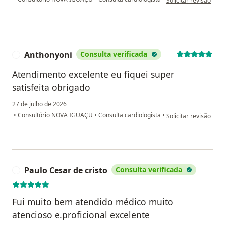
Solicitar revisão
Anthonyoni
Consulta verificada
A
Atendimento excelente eu fiquei super
satisfeita obrigado
27 de julho de 2026
na opinião do utiliza
•
Consultório NOVA IGUAÇU
•
Consulta cardiologista
•
Solicitar revisão
Paulo Cesar de cristo
Consulta verificada
P
Fui muito bem atendido médico muito
atencioso e.proficional excelente