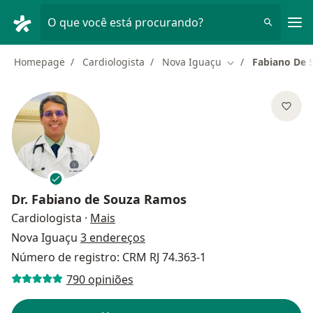
Men
O que você está procurando?
Homepage
Cardiologista
Nova Iguaçu
Fabiano De 
Mudar de cidade
Dr.
Fabiano de Souza Ramos
sobre as especializações
Cardiologista
·
Mais
Nova Iguaçu
3 endereços
Número de registro: CRM RJ 74.363-1
790 opiniões