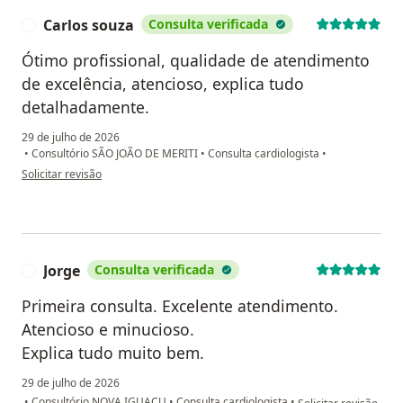
Carlos souza
Consulta verificada
C
Ótimo profissional, qualidade de atendimento
de excelência, atencioso, explica tudo
detalhadamente.
29 de julho de 2026
•
Consultório SÃO JOÃO DE MERITI
•
Consulta cardiologista
•
na opinião do utilizador Carlos souza
Solicitar revisão
Jorge
Consulta verificada
J
Primeira consulta. Excelente atendimento.
Atencioso e minucioso.
Explica tudo muito bem.
29 de julho de 2026
na opinião do utiliza
•
Consultório NOVA IGUAÇU
•
Consulta cardiologista
•