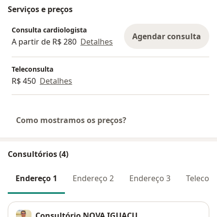
Serviços e preços
Consulta cardiologista
Agendar consulta
A partir de R$ 280
Detalhes
Teleconsulta
R$ 450
Detalhes
Como mostramos os preços?
Consultórios (4)
Endereço 1
Endereço 2
Endereço 3
Telecons
Consultório NOVA IGUAÇU