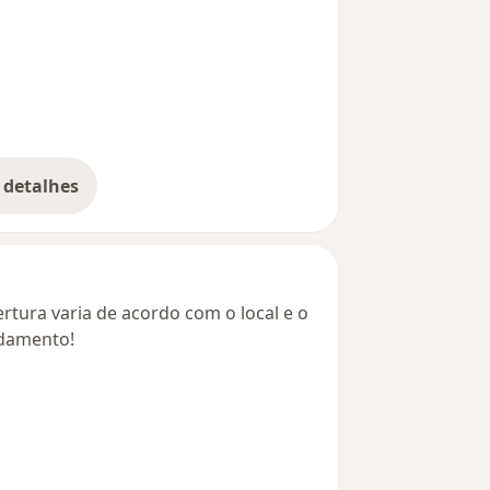
 detalhes
bre o endereço
rtura varia de acordo com o local e o
ndamento!