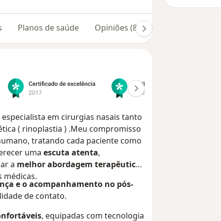
s
Planos de saúde
Opiniões (818)
, especialista em cirurgias nasais tanto
ética ( rinoplastia ) .Meu compromisso
humano, tratando cada paciente como
oferecer uma
escuta atenta
,
car a
melhor abordagem terapêutica
,
s médicas.
iança e o acompanhamento no pós-
ilidade de contato.
onfortáveis
, equipadas com tecnologia