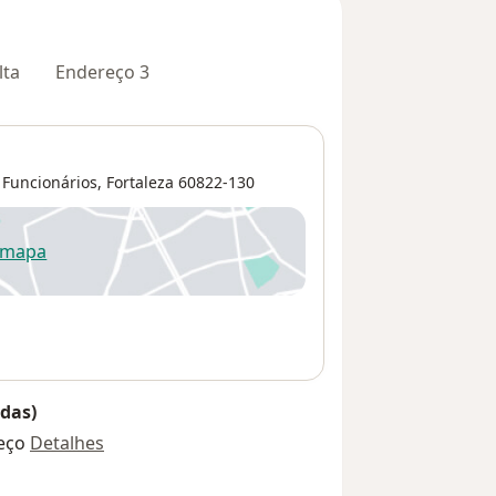
lta
Endereço 3
 Funcionários
,
Fortaleza
60822-130
 mapa
re num novo separador
das)
eço
Detalhes