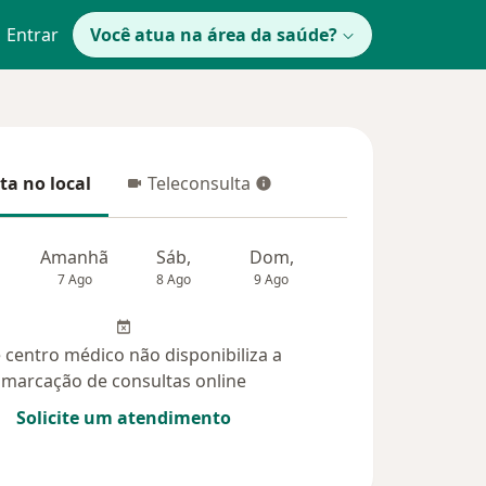
Entrar
Você atua na área da saúde?
ta no local
Teleconsulta
 no local
Teleconsulta
Amanhã
Sáb,
Dom,
Segunda-feira
Ter,
7 Ago
8 Ago
9 Ago
10 Ago
11 Ag
 centro médico não disponibiliza a
marcação de consultas online
Solicite um atendimento