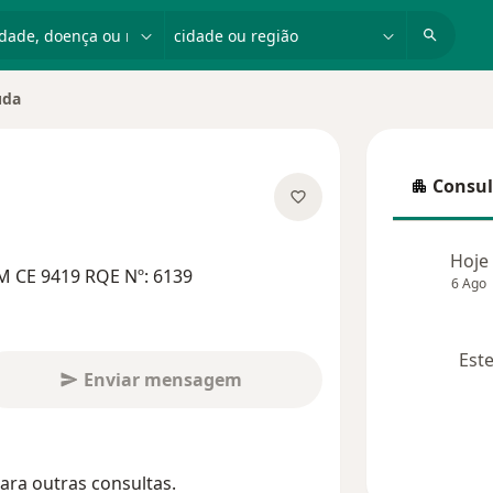
dade, doença ou nome
cidade ou região
uda
de
Consul
Consulta
especializações
Hoje
M CE 9419 RQE Nº: 6139
6 Ago
Este
Enviar mensagem
ara outras consultas.