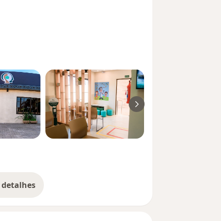
 detalhes
bre a experiência