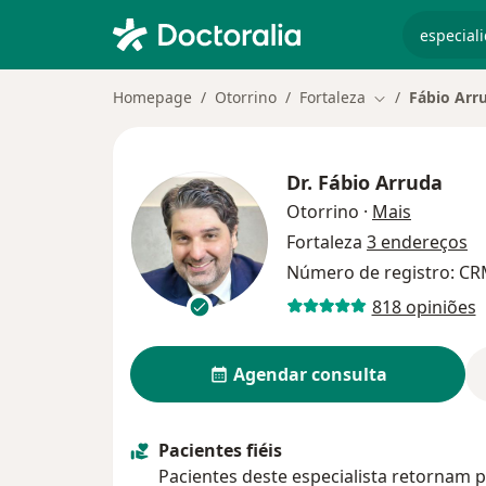
especiali
Homepage
Otorrino
Fortaleza
Fábio Arr
Mudar de cida
Dr.
Fábio Arruda
sobre as 
Otorrino
·
Mais
Fortaleza
3 endereços
Número de registro: CR
818 opiniões
Agendar consulta
Pacientes fiéis
Pacientes deste especialista retornam p