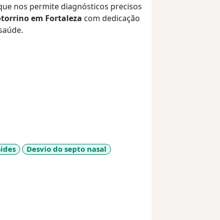
 que nos permite diagnósticos precisos
otorrino em Fortaleza
com dedicação
 saúde.
ides
Desvio do septo nasal
seases