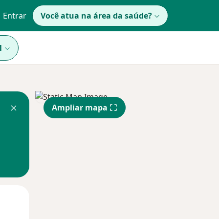
Entrar
Você atua na área da saúde?
1
Ampliar mapa
Segunda-feira
Ter,
Qua
10 Ago
11 Ago
12 Ago