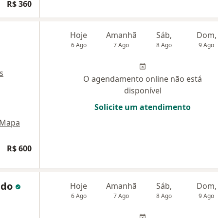
R$ 360
Hoje
Amanhã
Sáb,
Dom,
6 Ago
7 Ago
8 Ago
9 Ago
s
O agendamento online não está
disponível
Solicite um atendimento
Mapa
R$ 600
ado
Hoje
Amanhã
Sáb,
Dom,
6 Ago
7 Ago
8 Ago
9 Ago