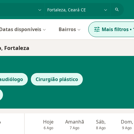
dade, doença ou nome
cidade ou região
Datas disponíveis
Bairros
Mais filtros
•
, Fortaleza
audiólogo
Cirurgião plástico
o
Hoje
Amanhã
Sáb,
Dom,
6 Ago
7 Ago
8 Ago
9 Ago