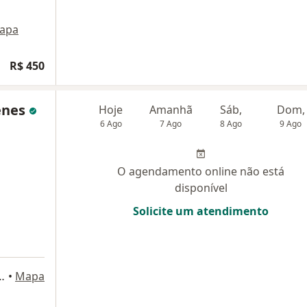
apa
R$ 450
enes
Hoje
Amanhã
Sáb,
Dom,
6 Ago
7 Ago
8 Ago
9 Ago
O agendamento online não está
disponível
Solicite um atendimento
o Nogueira, 1500, Fortaleza
•
Mapa