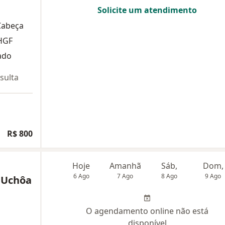
Solicite um atendimento
Cabeça
HGF
ado
sulta
R$ 800
Hoje
Amanhã
Sáb,
Dom,
6 Ago
7 Ago
8 Ago
9 Ago
x Uchôa
O agendamento online não está
disponível