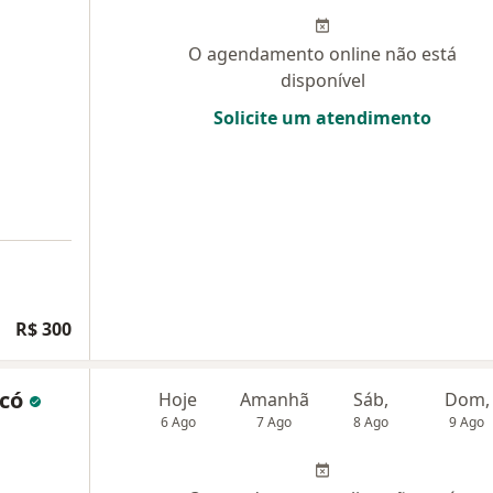
O agendamento online não está
disponível
Solicite um atendimento
R$ 300
ncó
Hoje
Amanhã
Sáb,
Dom,
6 Ago
7 Ago
8 Ago
9 Ago