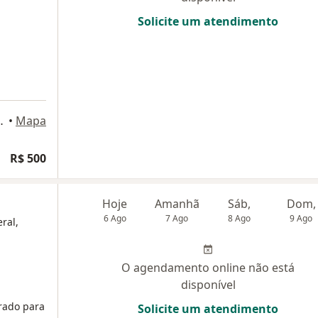
Solicite um atendimento
10. Aldeota., Fortaleza
•
Mapa
R$ 500
Hoje
Amanhã
Sáb,
Dom,
6 Ago
7 Ago
8 Ago
9 Ago
ral,
O agendamento online não está
disponível
rado para
Solicite um atendimento