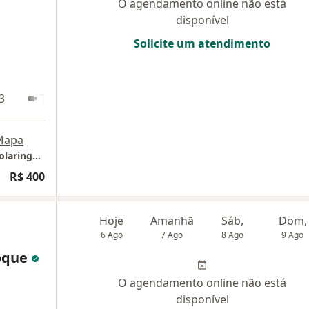
O agendamento online não está
disponível
Solicite um atendimento
3
Teleconsulta
Mapa
Clínica IPO - Instituto de Pediatria e Otorrinolaringologia
R$ 400
Hoje
Amanhã
Sáb,
Dom,
6 Ago
7 Ago
8 Ago
9 Ago
Roque
O agendamento online não está
disponível