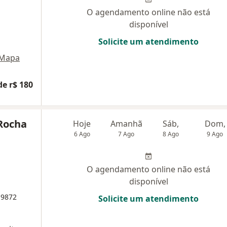
O agendamento online não está
disponível
Solicite um atendimento
Mapa
de r$ 180
 Rocha
Hoje
Amanhã
Sáb,
Dom,
6 Ago
7 Ago
8 Ago
9 Ago
O agendamento online não está
disponível
 9872
Solicite um atendimento