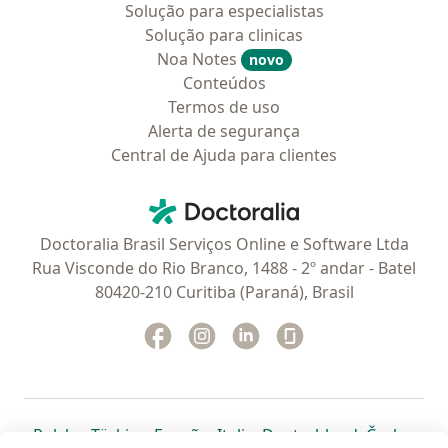
Solução para especialistas
Solução para clinicas
Noa Notes
novo
Conteúdos
Termos de uso
Alerta de segurança
Central de Ajuda para clientes
Contato
Doctoralia - Homepage
Doctoralia Brasil Serviços Online e Software Ltda
Rua Visconde do Rio Branco, 1488 - 2º andar - Batel
80420-210 Curitiba (Paraná), Brasil
Facebook
abre num novo separador
Instagram
abre num novo separador
Linkedin
abre num novo separad
Glassdoor
abre num novo se
abre num novo separador
abre num novo separador
abre num novo separador
abre num novo separado
abre num n
abre
Polska
,
Türkiye
,
España
,
Italia
,
Deutschland
,
Česko
,