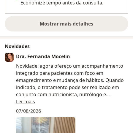
Economize tempo antes da consulta.
Mostrar mais detalhes
sobre a experiência
Novidades
Dra. Fernanda Mocelin
Novidade: agora ofereço um acompanhamento
integrado para pacientes com foco em
emagrecimento e mudança de hábitos. Quando
indicado, o tratamento pode ser realizado em
conjunto com nutricionista, nutrólogo e
endocrinologista, proporcionando um cuidado
Ler mais
multidisciplinar, individualizado e baseado em
07/08/2026
evidências.