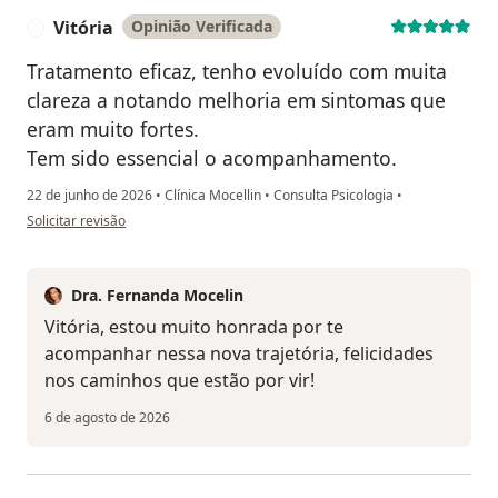
Vitória
Opinião Verificada
V
Tratamento eficaz, tenho evoluído com muita
clareza a notando melhoria em sintomas que
eram muito fortes.
Tem sido essencial o acompanhamento.
22 de junho de 2026
•
Clínica Mocellin
•
Consulta Psicologia
•
na opinião do utilizador Vitória
Solicitar revisão
Dra. Fernanda Mocelin
Vitória, estou muito honrada por te
acompanhar nessa nova trajetória, felicidades
nos caminhos que estão por vir!
6 de agosto de 2026