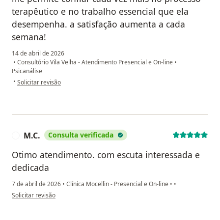
terapêutico e no trabalho essencial que ela
desempenha. a satisfação aumenta a cada
semana!
14 de abril de 2026
•
Consultório Vila Velha - Atendimento Presencial e On-line
•
Psicanálise
na opinião do utilizador danielle araujo
•
Solicitar revisão
M.C.
Consulta verificada
M
Otimo atendimento. com escuta interessada e
dedicada
7 de abril de 2026
•
Clínica Mocellin - Presencial e On-line
•
•
na opinião do utilizador M.C.
Solicitar revisão