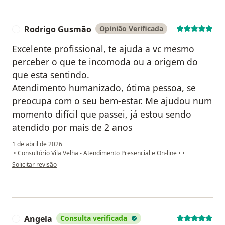
Rodrigo Gusmão
Opinião Verificada
R
Excelente profissional, te ajuda a vc mesmo
perceber o que te incomoda ou a origem do
que esta sentindo.
Atendimento humanizado, ótima pessoa, se
preocupa com o seu bem-estar. Me ajudou num
momento difícil que passei, já estou sendo
atendido por mais de 2 anos
1 de abril de 2026
•
Consultório Vila Velha - Atendimento Presencial e On-line
•
•
na opinião do utilizador Rodrigo Gusmão
Solicitar revisão
Angela
Consulta verificada
A