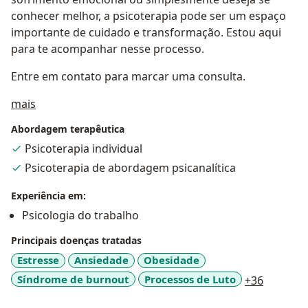
conhecer melhor, a psicoterapia pode ser um espaço
importante de cuidado e transformação. Estou aqui
para te acompanhar nesse processo.
Entre em contato para marcar uma consulta.
Sobre mim
mais
Abordagem terapêutica
Psicoterapia individual
Psicoterapia de abordagem psicanalítica
Experiência em:
Psicologia do trabalho
Principais doenças tratadas
Estresse
Ansiedade
Obesidade
a11y_sr
Síndrome de burnout
Processos de Luto
+36