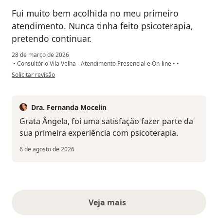
Fui muito bem acolhida no meu primeiro
atendimento. Nunca tinha feito psicoterapia,
pretendo continuar.
28 de março de 2026
•
Consultório Vila Velha - Atendimento Presencial e On-line
•
•
na opinião do utilizador Angela
Solicitar revisão
Dra. Fernanda Mocelin
Grata Ângela, foi uma satisfação fazer parte da
sua primeira experiência com psicoterapia.
6 de agosto de 2026
Veja mais
opiniões acima