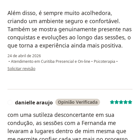
Além disso, é sempre muito acolhedora,
criando um ambiente seguro e confortável.
Também se mostra genuinamente presente nas
conquistas e evoluções ao longo das sessões, o
que torna a experiência ainda mais positiva.
24 de abril de 2026
•
Atendimento em Curitiba Presencial e On-line
•
Psicoterapia
•
na opinião do utilizador Amanda Motta
Solicitar revisão
danielle araujo
Opinião Verificada
D
com uma sutileza desconcertante em sua
condução, as sessões com a Fernanda me
levaram a lugares dentro de mim mesma que
me permite confiar cada vez mais no processo