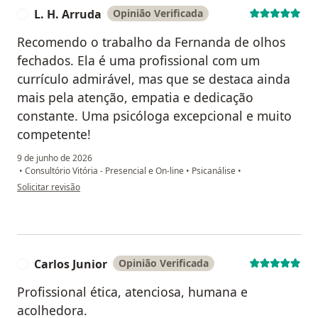
L. H. Arruda
Opinião Verificada
L
Recomendo o trabalho da Fernanda de olhos
fechados. Ela é uma profissional com um
currículo admirável, mas que se destaca ainda
mais pela atenção, empatia e dedicação
constante. Uma psicóloga excepcional e muito
competente!
9 de junho de 2026
•
Consultório Vitória - Presencial e On-line
•
Psicanálise
•
na opinião do utilizador L. H. Arruda
Solicitar revisão
Carlos Junior
Opinião Verificada
C
Profissional ética, atenciosa, humana e
acolhedora.