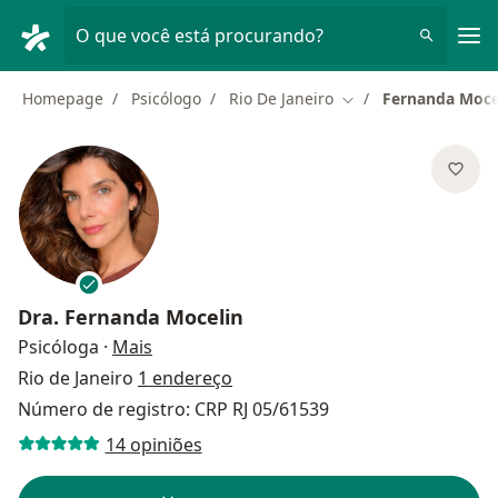
Men
O que você está procurando?
Homepage
Psicólogo
Rio De Janeiro
Fernanda Moce
Mudar de cidade
Dra.
Fernanda Mocelin
sobre as especializações
Psicóloga
·
Mais
Rio de Janeiro
1 endereço
Número de registro: CRP RJ 05/61539
14 opiniões