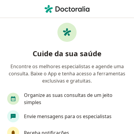
Men
Transtorno De Desorientação Familiar • Vitória, Espírito Santo ES
Filtros
• 1
Convênio
Mapa
Profissionais com experiência Transtorno de
Cuide da sua saúde
desorientação familiar, Vitória
Encontre os melhores especialistas e agende uma
consulta. Baixe o App e tenha acesso a ferramentas
Qual especialização você está procurando?
exclusivas e gratuitas.
Psicólogo
Psicanalista
Organize as suas consultas de um jeito
simples
Envie mensagens para os especialistas
Receba notificações