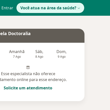
Entrar
Você atua na área da saúde?
ela Doctoralia
Amanhã
Sáb,
Dom,
Segunda-feira
Ter,
7 Ago
8 Ago
9 Ago
10 Ago
11 Ag
Esse especialista não oferece
amento online para esse endereço.
Solicite um atendimento