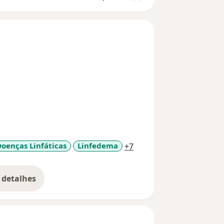
a11y_sr_more_diseases
oenças Linfáticas
Linfedema
+7
 detalhes
bre a experiência