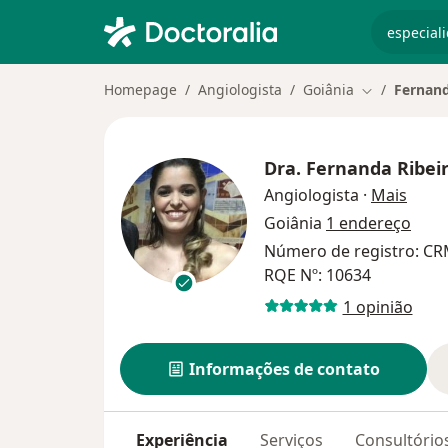
especiali
Homepage
Angiologista
Goiânia
Fernand
Mudar de ci
Dra.
Fernanda Ribeir
sobre
Angiologista
·
Mais
Goiânia
1 endereço
Número de registro: CR
RQE Nº: 10634
1 opinião
Informações de contato
Experiência
Serviços
Consultório