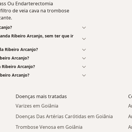
pass Ou Endarterectomia
filtro de veia cava na trombose
zante.
canjo?
nda Ribeiro Arcanjo, sem ter que ir
 Ribeiro Arcanjo?
beiro Arcanjo?
 Ribeiro Arcanjo?
ibeiro Arcanjo?
Doenças mais tratadas
C
Varizes em Goiânia
A
Doenças Das Artérias Carótidas em Goiânia
A
Trombose Venosa em Goiânia
A