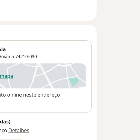
nia
Goiânia
74210-030
 mapa
re num novo separador
nto online neste endereço
das)
eço
Detalhes