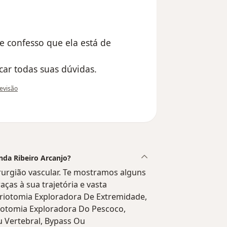
e confesso que ela está de
car todas suas dúvidas.
o do utilizador Gleice ywata
revisão
anda Ribeiro Arcanjo?
irurgião vascular. Te mostramos alguns
aças à sua trajetória e vasta
rteriotomia Exploradora De Extremidade,
iotomia Exploradora Do Pescoco,
 Vertebral, Bypass Ou