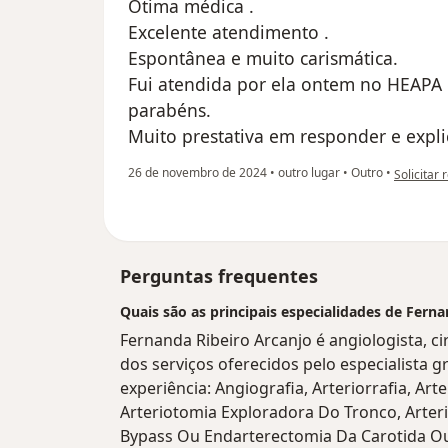
Ótima médica .
Excelente atendimento .
Espontânea e muito carismática.
Fui atendida por ela ontem no HEAPA 
parabéns.
Muito prestativa em responder e expli
na opiniã
26 de novembro de 2024
•
outro lugar
•
Outro
•
Solicitar 
Perguntas frequentes
Quais são as principais especialidades de Fern
Fernanda Ribeiro Arcanjo é angiologista, c
dos serviços oferecidos pelo especialista gr
experiência: Angiografia, Arteriorrafia, A
Arteriotomia Exploradora Do Tronco, Arter
Bypass Ou Endarterectomia Da Carotida Ou