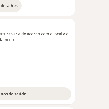
 detalhes
bre o endereço
rtura varia de acordo com o local e o
ndamento!
lanos de saúde