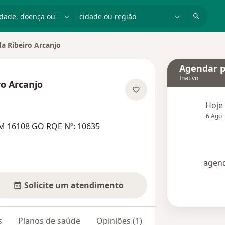
dade, doença ou nome
cidade ou região
a Ribeiro Arcanjo
dade
Agendar p
Inativo
o Arcanjo
 as especializações
Hoje
6 Ago
M 16108 GO RQE Nº: 10635
agend
Solicite um atendimento
s
Planos de saúde
Opiniões (1)