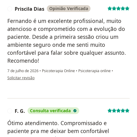
Priscila Dias
Opinião Verificada
P
Fernando é um excelente profissional, muito
atencioso e comprometido com a evolução do
paciente. Desde a primeira sessão criou um
ambiente seguro onde me senti muito
confortável para falar sobre qualquer assunto.
Recomendo!
7 de julho de 2026
•
Psicoterapia Online
•
Psicoterapia online
•
na opinião do utilizador Priscila Dias
Solicitar revisão
F. G.
Consulta verificada
F
Ótimo atendimento. Compromissado e
paciente pra me deixar bem confortável