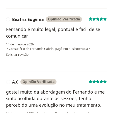
Beatriz Eugênia
Opinião Verificada
B
Fernando é muito legal, pontual e facil de se
comunicar
14 de maio de 2026
•
Consultório de Fernando Cabrini (Mgá-PR)
•
Psicoterapia
•
na opinião do utilizador Beatriz Eugênia
Solicitar revisão
A.C
Opinião Verificada
A
gostei muito da abordagem do Fernando e me
sinto acolhida durante as sessões, tenho
percebido uma evolução no meu tratamento.