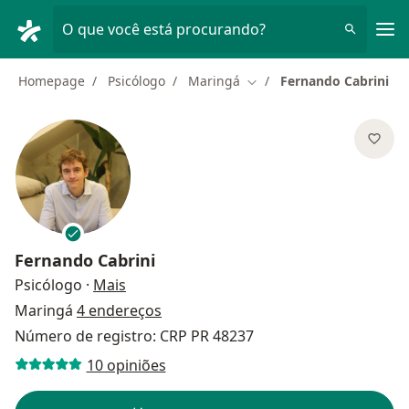
Men
O que você está procurando?
Homepage
Psicólogo
Maringá
Fernando Cabrini
Mudar de cidade
Fernando Cabrini
sobre as especializações
Psicólogo
·
Mais
Maringá
4 endereços
Número de registro: CRP PR 48237
10 opiniões