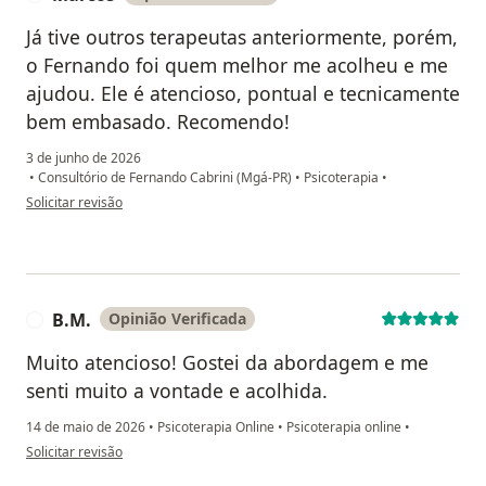
Já tive outros terapeutas anteriormente, porém,
o Fernando foi quem melhor me acolheu e me
ajudou. Ele é atencioso, pontual e tecnicamente
bem embasado. Recomendo!
3 de junho de 2026
•
Consultório de Fernando Cabrini (Mgá-PR)
•
Psicoterapia
•
na opinião do utilizador Marcos
Solicitar revisão
B.M.
Opinião Verificada
B
Muito atencioso! Gostei da abordagem e me
senti muito a vontade e acolhida.
14 de maio de 2026
•
Psicoterapia Online
•
Psicoterapia online
•
na opinião do utilizador B.M.
Solicitar revisão