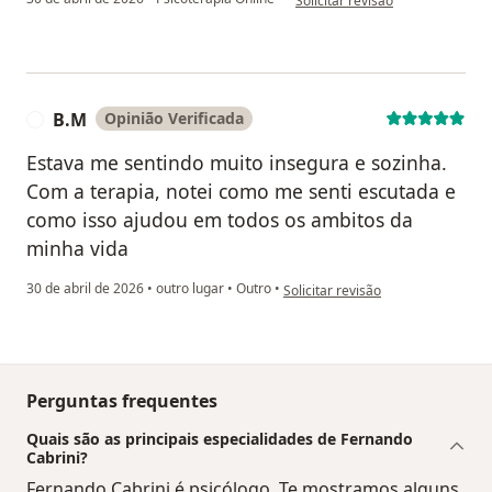
Solicitar revisão
B.M
Opinião Verificada
B
Estava me sentindo muito insegura e sozinha.
Com a terapia, notei como me senti escutada e
como isso ajudou em todos os ambitos da
minha vida
na opinião do utilizador B.M
30 de abril de 2026
•
outro lugar
•
Outro
•
Solicitar revisão
Perguntas frequentes
Quais são as principais especialidades de Fernando
Cabrini?
Fernando Cabrini é psicólogo. Te mostramos alguns