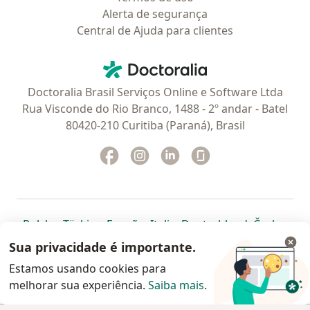
Alerta de segurança
Central de Ajuda para clientes
Contato
Doctoralia - Homepage
Doctoralia Brasil Serviços Online e Software Ltda
Rua Visconde do Rio Branco, 1488 - 2º andar - Batel
80420-210 Curitiba (Paraná), Brasil
Facebook
abre num novo separador
Instagram
abre num novo separador
Linkedin
abre num novo separad
Glassdoor
abre num novo se
abre num novo separador
abre num novo separador
abre num novo separador
abre num novo separado
abre num n
abre
Polska
,
Türkiye
,
España
,
Italia
,
Deutschland
,
Česko
,
abre num novo separador
abre num novo separador
abre num novo separador
abre num novo separa
abre num no
abre n
Portugal
,
México
,
Chile
,
Brasil
,
Argentina
,
Perú
,
Sua privacidade é importante.
abre num novo separad
Colombia
Estamos usando cookies para
melhorar sua experiência.
www.doctoralia.com.br © 2026 - Agende agora sua
Saiba mais
.
consulta