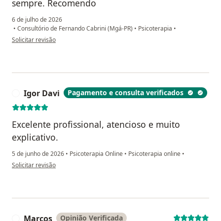
sempre. Recomendo
6 de julho de 2026
•
Consultório de Fernando Cabrini (Mgá-PR)
•
Psicoterapia
•
na opinião do utilizador F. G.
Solicitar revisão
Igor Davi
Pagamento e consulta verificados
I
Excelente profissional, atencioso e muito
explicativo.
5 de junho de 2026
•
Psicoterapia Online
•
Psicoterapia online
•
na opinião do utilizador Igor Davi
Solicitar revisão
Marcos
Opinião Verificada
M