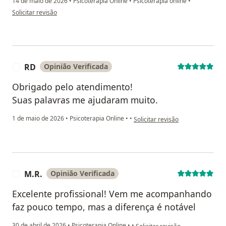
14 de maio de 2026
•
Psicoterapia Online
•
Psicoterapia online
•
na opinião do utilizador A.C
Solicitar revisão
RD
Opinião Verificada
R
Obrigado pelo atendimento!
Suas palavras me ajudaram muito.
na opinião do utilizador RD
1 de maio de 2026
•
Psicoterapia Online
•
•
Solicitar revisão
M.R.
Opinião Verificada
M
Excelente profissional! Vem me acompanhando
faz pouco tempo, mas a diferença é notável
na opinião do utilizador M.R.
30 de abril de 2026
•
Psicoterapia Online
•
•