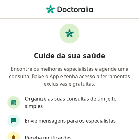
Men
Fisioterapeuta • Brasília, Distrito Federal DF
Filtros
Convênio:
Golden Cross
Fisioterapeutas Golden Cross em Brasília
Cuide da sua saúde
Encontre os melhores especialistas e agende uma
consulta. Baixe o App e tenha acesso a ferramentas
exclusivas e gratuitas.
Organize as suas consultas de um jeito
simples
Dra. Hellen Cris Pereira
Envie mensagens para os especialistas
·
Mais
Fisioterapeuta
120356-F
Receba notificações