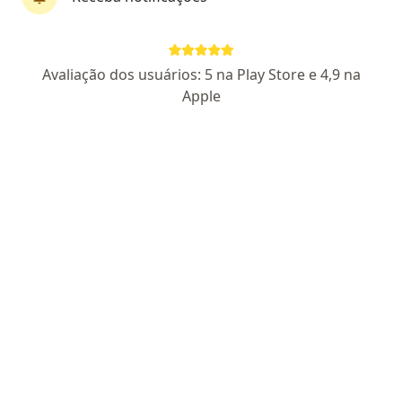
R. Oito A, 288-458, Formosa
•
Mapa
Consultório particular
Aceita Golden Cross
Avaliação dos usuários: 5 na Play Store e 4,9 na
Primeira consulta Fisioterapia
Apple
Esse especialista não oferece agendamento online para esse endereço.
Solicite um atendimento
Marcela Nubia Pinheiro Gadelha
·
Mais
Fisioterapeuta