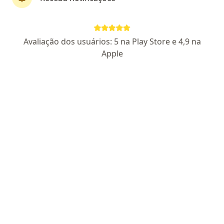
CREFITO 11/147270 F
Endereço 1
Endereço 2
Avaliação dos usuários: 5 na Play Store e 4,9 na
Apple
Shis QI 9/11 Bloco M Edifício Center Sul Salas 17 a 21 - Térreo - Lago Sul, Brasília - DF, 71625-135, Brasília
•
Mapa
4MOVE Centro de Saúde e Fitness
Aceita Sul América Saúde
Retorno de consultas Fisioterapia
Esse especialista não oferece agendamento online para esse endereço.
Solicite um atendimento