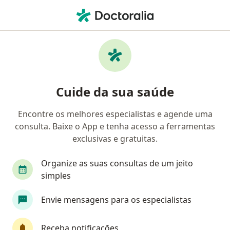
Men
Fisioterapeuta • Brasília, Distrito Federal DF
Filtros
Convênio:
Sul América Saúde
Fisioterapeutas Sul América Saúde em
Cuide da sua saúde
Brasília
Encontre os melhores especialistas e agende uma
consulta. Baixe o App e tenha acesso a ferramentas
exclusivas e gratuitas.
Organize as suas consultas de um jeito
simples
Amanda Ramos
Envie mensagens para os especialistas
·
Mais
Fisioterapeuta
80 opiniões
Receba notificações