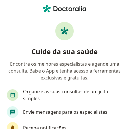
Men
Fisioterapeuta • São Paulo, Brasil
Filtros
Convênio:
Porto Seguro Saúd
Fisioterapeutas Porto Seguro Saúde em São
Cuide da sua saúde
Paulo
Encontre os melhores especialistas e agende uma
consulta. Baixe o App e tenha acesso a ferramentas
exclusivas e gratuitas.
Organize as suas consultas de um jeito
simples
Aline Regina dos Santos Tiburcio
Envie mensagens para os especialistas
·
Mais
Fisioterapeuta
52 opiniões
Receba notificações