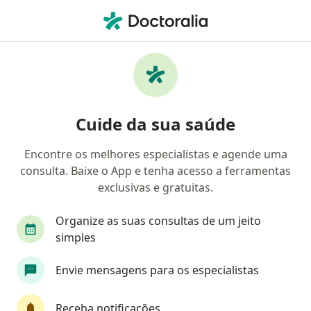
Men
Golden Cross • Foz do Iguaçu, Paraná PR
Filtros
Convênio:
Golden Cross
Médicos Golden Cross em Foz do Iguaçu
Cuide da sua saúde
Encontre os melhores especialistas e agende uma
Qual especialização você está procurando?
consulta. Baixe o App e tenha acesso a ferramentas
exclusivas e gratuitas.
Organize as suas consultas de um jeito
simples
Envie mensagens para os especialistas
Dra. Luiza Knackfuss Silveira Hassan
Receba notificações