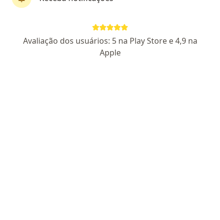
·
Mais
Cirurgião plástico
1 opinião
CRM 31139 - RQE 2846
Avaliação dos usuários: 5 na Play Store e 4,9 na
Apple
Avenida Parati 737, Foz do Iguaçu
•
Mapa
Centro Clínico Do Hospital Ministro Costa Cavalcanti (Hmcc)
Aceita Golden Cross
Primeira consulta Cirurgia Plástica
Esse especialista não oferece agendamento online para esse endereço.
Solicite um atendimento