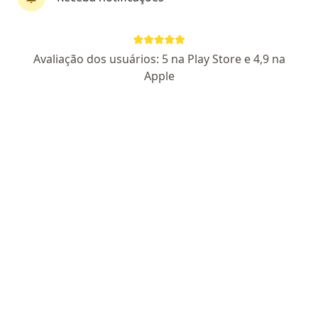
Dr. Ricardo Luiz Lima Andrade
Cirurgião vascular, Angiologista
Avaliação dos usuários: 5 na Play Store e 4,9 na
84 opiniões
Apple
CRM: 5276939-8 /
RQE 21611
Pacientes fiéis
Rua Doutor Feliciano Sodré, 78 Sala: 905 e 906, São Gonçalo
•
Mapa
Consultório Médico - Dr. Ricardo Lima
Aceita Golden Cross
Consulta angiologia
Esse especialista não oferece agendamento online para esse endereço.
Solicite um atendimento