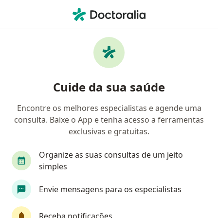
Men
Golden Cross • São Gonçalo, Rio de Janeiro RJ
Filtros
Convênio:
Golden Cross
Médicos Golden Cross em São Gonçalo
Cuide da sua saúde
Encontre os melhores especialistas e agende uma
Qual especialização você está procurando?
consulta. Baixe o App e tenha acesso a ferramentas
Psicólogo
Pediatra
Cirurgião geral
D
exclusivas e gratuitas.
Organize as suas consultas de um jeito
simples
Envie mensagens para os especialistas
Receba notificações