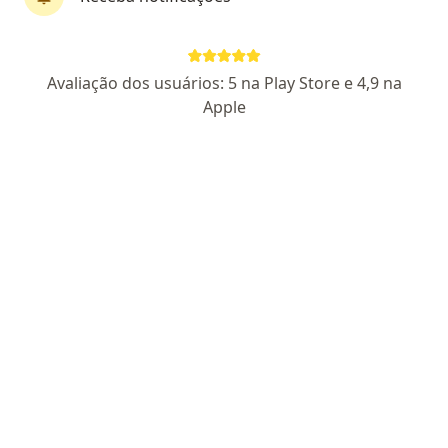
Pagamento online
Parcelamento disponível
Dra. Etsuko Onishi
Avaliação dos usuários: 5 na Play Store e 4,9 na
Ginecologista
Apple
50 opiniões
CRM PR 13033
RQE Nº: 28675
Pacientes fiéis
Rua Mal. Floriano Peixoto, 960 - Centro Empresarial Torre Marechal 8º andar, sala 84, Foz do Iguaçu
•
Mapa
Drª Etsuko Onishi Ginecologista Obstetra
Aceita Unimed
Consulta ginecologia
Esse especialista não oferece agendamento online para esse endereço.
Solicite um atendimento