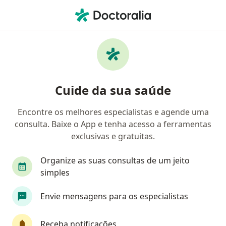
Men
Unimed • Foz do Iguaçu, Paraná PR
Filtros
Convênio:
Unimed
Médicos Unimed em Foz do Iguaçu
Cuide da sua saúde
Encontre os melhores especialistas e agende uma
Qual especialização você está procurando?
consulta. Baixe o App e tenha acesso a ferramentas
Ginecologista
Cirurgião geral
Médico de f
exclusivas e gratuitas.
Organize as suas consultas de um jeito
simples
Envie mensagens para os especialistas
Receba notificações