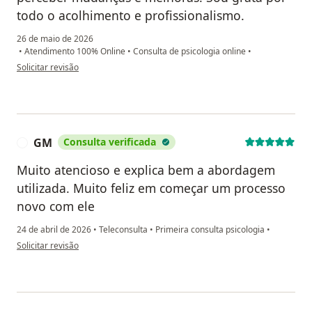
todo o acolhimento e profissionalismo.
26 de maio de 2026
•
Atendimento 100% Online
•
Consulta de psicologia online
•
na opinião do utilizador Tayná
Solicitar revisão
GM
Consulta verificada
G
Muito atencioso e explica bem a abordagem
utilizada. Muito feliz em começar um processo
novo com ele
24 de abril de 2026
•
Teleconsulta
•
Primeira consulta psicologia
•
na opinião do utilizador GM
Solicitar revisão