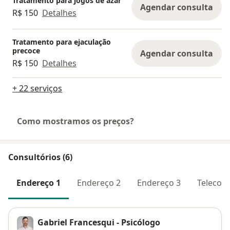
Tratamento para jogos de azar
Agendar consulta
R$ 150
Detalhes
Tratamento para ejaculação
precoce
Agendar consulta
R$ 150
Detalhes
+ 22 serviços
Como mostramos os preços?
Consultórios (6)
Endereço 1
Endereço 2
Endereço 3
Telecons
Gabriel Francesqui - Psicólogo