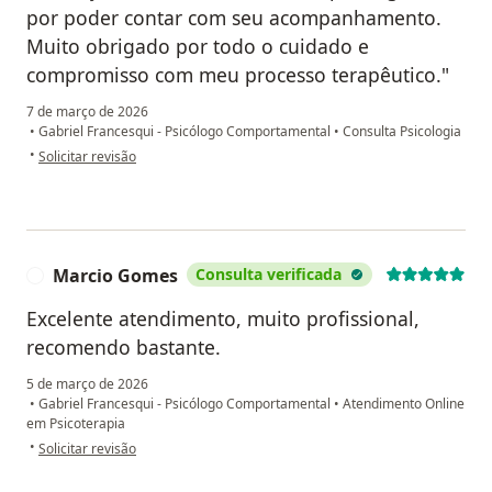
por poder contar com seu acompanhamento.
Muito obrigado por todo o cuidado e
compromisso com meu processo terapêutico."
7 de março de 2026
•
Gabriel Francesqui - Psicólogo Comportamental
•
Consulta Psicologia
na opinião do utilizador LG
•
Solicitar revisão
Marcio Gomes
Consulta verificada
M
Excelente atendimento, muito profissional,
recomendo bastante.
5 de março de 2026
•
Gabriel Francesqui - Psicólogo Comportamental
•
Atendimento Online
em Psicoterapia
na opinião do utilizador Marcio Gomes
•
Solicitar revisão