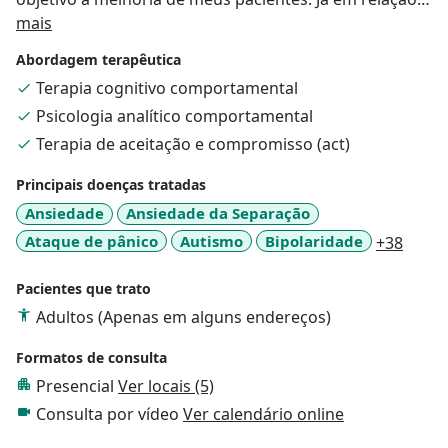
Sobre mim
minha vida pessoal, sou apaixonado por esportes,
mais
cinema, gastronomia e culturas. Pratico tennis e pôker
Abordagem terapêutica
há alguns anos, me arrisco na cozinha e dificilmente
Terapia cognitivo comportamental
nego um convite para partilhar de uma boa refeição
Psicologia analítico comportamental
cercado de pessoas amadas. Busco encontrar o
equilíbrio em meio às diversas tormentas da vida, faço
Terapia de aceitação e compromisso (act)
terapia e na medida do possível levo uma vida
Principais doenças tratadas
saudável. Porém, acima de tudo, permaneço humano.
Ansiedade
Ansiedade da Separação
E por conta disso, susceptível as surpresas que a vida
nos impõe.
a11y_
Ataque de pânico
Autismo
Bipolaridade
+38
Pacientes que trato
Adultos (Apenas em alguns endereços)
Formatos de consulta
Presencial
Ver locais (5)
Consulta por vídeo
Ver calendário online