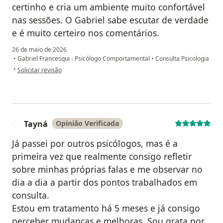
certinho e cria um ambiente muito confortável
nas sessões. O Gabriel sabe escutar de verdade
e é muito certeiro nos comentários.
26 de maio de 2026
•
Gabriel Francesqui - Psicólogo Comportamental
•
Consulta Psicologia
na opinião do utilizador A.S.
•
Solicitar revisão
Tayná
Opinião Verificada
T
Já passei por outros psicólogos, mas é a
primeira vez que realmente consigo refletir
sobre minhas próprias falas e me observar no
dia a dia a partir dos pontos trabalhados em
consulta.
Estou em tratamento há 5 meses e já consigo
perceber mudanças e melhoras. Sou grata por