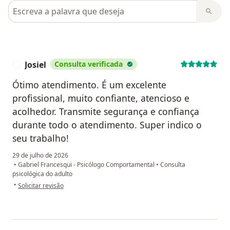
Pesquisar em opiniões
Josiel
Consulta verificada
J
Ótimo atendimento. É um excelente
profissional, muito confiante, atencioso e
acolhedor. Transmite segurança e confiança
durante todo o atendimento. Super indico o
seu trabalho!
29 de julho de 2026
•
Gabriel Francesqui - Psicólogo Comportamental
•
Consulta
psicológica do adulto
na opinião do utilizador Josiel
•
Solicitar revisão