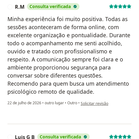
R.M
Consulta verificada
R
Minha experiência foi muito positiva. Todas as
sessões aconteceram de forma online, com
excelente organização e pontualidade. Durante
todo o acompanhamento me senti acolhido,
ouvido e tratado com profissionalismo e
respeito. A comunicação sempre foi clara e o
ambiente proporcionou segurança para
conversar sobre diferentes questões.
Recomendo para quem busca um atendimento
psicológico remoto de qualidade.
na opinião do utilizador R.M
22 de julho de 2026
•
outro lugar
•
Outro
•
Solicitar revisão
Luis G B
Consulta verificada
L