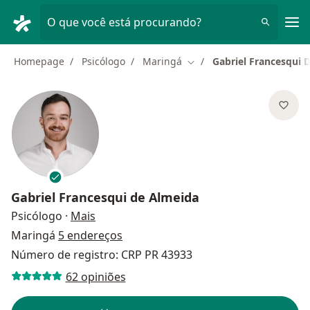
Men
O que você está procurando?
Homepage
Psicólogo
Maringá
Gabriel Francesqui 
Mudar de cidade
Gabriel Francesqui de Almeida
sobre as especializações
Psicólogo
·
Mais
Maringá
5 endereços
Número de registro: CRP PR 43933
62 opiniões