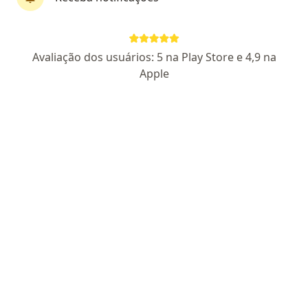
Pagamento online
Parcelamento disponível
Avaliação dos usuários: 5 na Play Store e 4,9 na
Amanda Valle
Apple
·
Mais
Psicólogo
12 opiniões
CRP AL 8751
Endereço
Teleconsulta
Rua José Soares Sobrinho 119, Maceió
•
Mapa
Le Monde Empresarial
Consulta Psicologia
R$ 200
Esse especialista não oferece agendamento online para esse endereço.
Solicite um atendimento