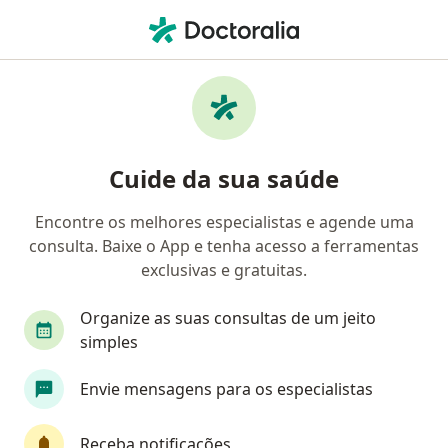
Men
Consulta Psicologia • Maceió, Alagoas AL
Filtros
• 1
Convênio
Mapa
Consulta Psicologia em Maceió: clínicas e
Cuide da sua saúde
especialistas
Encontre os melhores especialistas e agende uma
consulta. Baixe o App e tenha acesso a ferramentas
Qual especialização você está procurando?
exclusivas e gratuitas.
Psicólogo
Psicanalista
Psicopedagogo
Organize as suas consultas de um jeito
simples
Envie mensagens para os especialistas
Receba notificações