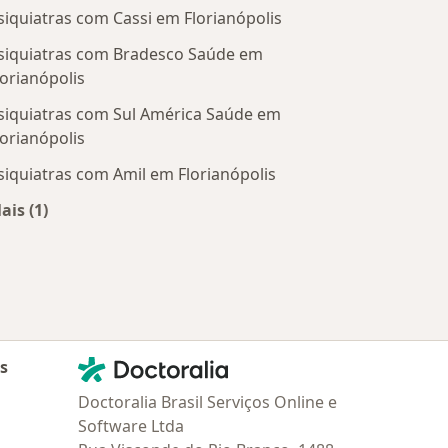
siquiatras com Cassi em Florianópolis
siquiatras com Bradesco Saúde em
lorianópolis
siquiatras com Sul América Saúde em
lorianópolis
siquiatras com Amil em Florianópolis
ais (1)
Mais na categoria: Convênios médicos mais populare
Contato
Doctoralia - Homepage
as
Doctoralia Brasil Serviços Online e
Software Ltda