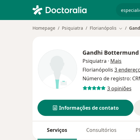
especiali
Homepage
Psiquiatra
Florianópolis
Gand
Mudar de 
Gandhi Bottermund 
sobre a
Psiquiatra
·
Mais
Florianópolis
3 endereç
Número de registro: CR
3 opiniões
Informações de contato
Serviços
Consultórios
P