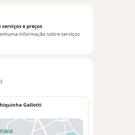
serviços e preços
 nenhuma informação sobre serviços
3
hiquinha Gallotti
 mapa
re num novo separador