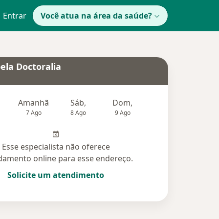
Entrar
Você atua na área da saúde?
ela Doctoralia
Amanhã
Sáb,
Dom,
Segunda-feira
Ter,
7 Ago
8 Ago
9 Ago
10 Ago
11 Ag
Esse especialista não oferece
amento online para esse endereço.
Solicite um atendimento