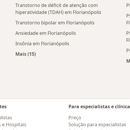
Transtorno de déficit de atenção com
P
hiperatividade (TDAH) em Florianópolis
P
Transtorno bipolar em Florianópolis
F
Ansiedade em Florianópolis
P
F
Insônia em Florianópolis
P
mos
Mais (15)
Mais na categoria: Doenças mais tratadas
M
tes
Para especialistas e clínic
listas
Preço
s e Hospitais
Solução para especialistas