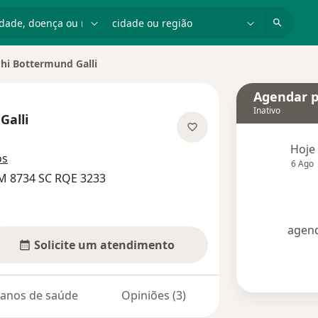
dade, doença ou nome
cidade ou região
hi Bottermund Galli
cidade
Agendar p
Inativo
Galli
s especializações
Hoje
os
6 Ago
M 8734 SC RQE 3233
agend
Solicite um atendimento
lanos de saúde
Opiniões (3)