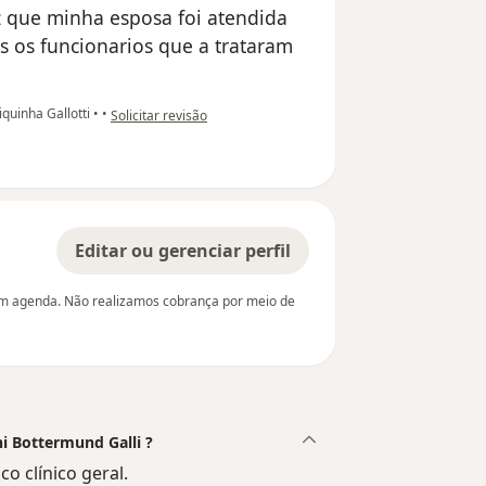
que minha esposa foi atendida
s os funcionarios que a trataram
na opinião do utilizador paciente anônimo
quinha Gallotti
•
•
Solicitar revisão
Editar ou gerenciar perfil
em agenda. Não realizamos cobrança por meio de
hi Bottermund Galli ?
o clínico geral.