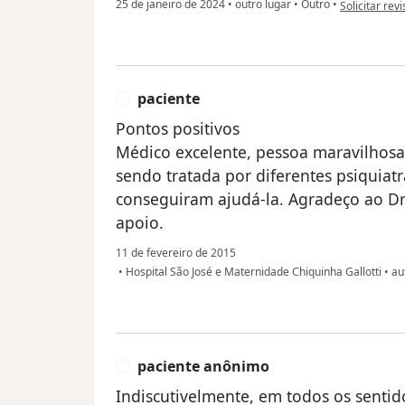
na opinião do
25 de janeiro de 2024
•
outro lugar
•
Outro
•
Solicitar rev
paciente
P
Pontos positivos
Médico excelente, pessoa maravilhosa
sendo tratada por diferentes psiquiat
conseguiram ajudá-la. Agradeço ao Dr
apoio.
11 de fevereiro de 2015
•
Hospital São José e Maternidade Chiquinha Gallotti
•
aut
paciente anônimo
P
Indiscutivelmente, em todos os senti