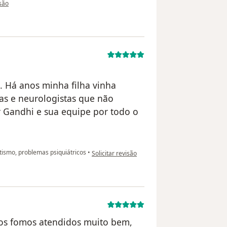
 utilizador Paciente
isão
. Há anos minha filha vinha
ras e neurologistas que não
 Gandhi e sua equipe por todo o
na opinião do utilizador paciente
ismo, problemas psiquiátricos
•
Solicitar revisão
dos fomos atendidos muito bem,