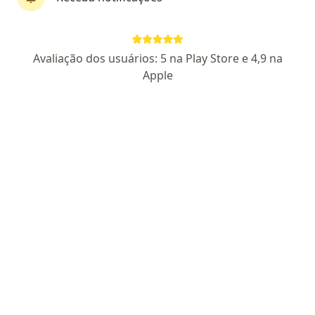
CRM 3700-MA - Cirurgia Geral: RQE Nº: 1200 - Cirurgia do
Aparelho Digestivo e Gastroenterologia: RQE (Não
encontrado)
Avaliação dos usuários: 5 na Play Store e 4,9 na
Apple
Endereço 1
Endereço 2
AVENIDA ESTE UNIDADE 203 - N 10 - CIDADE OPERARIA,
•
Mapa
IDIAGNÓSTICA HOSPITAL DIA
Aceita Amil
Consulta Gastroenterologia
Esse especialista não oferece agendamento online para esse endereço.
Solicite um atendimento