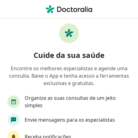
Men
Gastroenterologista • São Luís, Maranhão MA
Filtros
Convênio:
Amil
Ma
Gastroenterologistas Amil em São Luís
Cuide da sua saúde
Encontre os melhores especialistas e agende uma
consulta. Baixe o App e tenha acesso a ferramentas
exclusivas e gratuitas.
Organize as suas consultas de um jeito
simples
Dr. Herquimas Pereira
Envie mensagens para os especialistas
Gastroenterologista, Cirurgião do aparelho digestivo,
·
Mais
Cirurgião geral
44 opiniões
Receba notificações