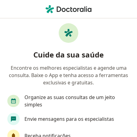
Men
Ginecologista • São Luís, Maranhão MA
Filtros
Convênio:
Amil
Ma
Ginecologistas Amil em São Luís
Cuide da sua saúde
Encontre os melhores especialistas e agende uma
consulta. Baixe o App e tenha acesso a ferramentas
exclusivas e gratuitas.
Organize as suas consultas de um jeito
simples
Dra. Honorina Anne Pessoa Costa
Envie mensagens para os especialistas
Ginecologista
CRM 1830 MA - RQE 3006
Receba notificações