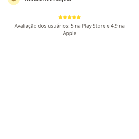
Avenida Coronel Colares Moreira, 01, São Luís
•
Mapa
Clínica Santa Beatriz LTDA
Aceita Amil
Avaliação dos usuários: 5 na Play Store e 4,9 na
Consulta ginecologia
Apple
Esse especialista não oferece agendamento online para esse endereço.
Solicite um atendimento
Dra. Maria Valdineia Pereira
·
Mais
Ginecologista