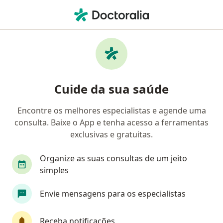
Men
Generalista • Curitiba, Paraná PR
Filtros
Convênio:
Unimed
Generalistas Unimed em Curitiba
Cuide da sua saúde
Encontre os melhores especialistas e agende uma
consulta. Baixe o App e tenha acesso a ferramentas
exclusivas e gratuitas.
Organize as suas consultas de um jeito
simples
Pagamento online
Envie mensagens para os especialistas
Dra. Ieda Maria Leonel
·
Mais
Generalista, Médica de família
Receba notificações
68 opiniões