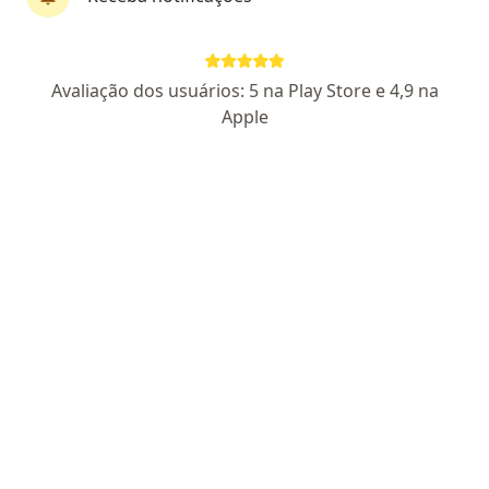
CRM 19781 RQE 13464
Pacientes fiéis
Avaliação dos usuários: 5 na Play Store e 4,9 na
Dr. Pedrosa 313. Sala 207.Estacionamento Ideal R$14,00/h., Curitiba
•
Mapa
Apple
Presencial Ed. Human Batel
Aceita Unimed
Consulta clínica médica
Esse especialista não oferece agendamento online para esse endereço.
Solicite um atendimento