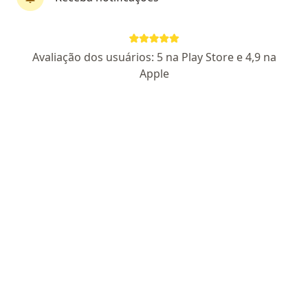
CRM PR 27952
RQE Nº: 17798
Pacientes fiéis
Avaliação dos usuários: 5 na Play Store e 4,9 na
Alameda Júlia da Costa, 147,
•
Mapa
Apple
Clínica Adventista
Aceita NotreDame Intermédica
Consulta ginecologia
Esse especialista não oferece agendamento online para esse endereço.
Solicite um atendimento