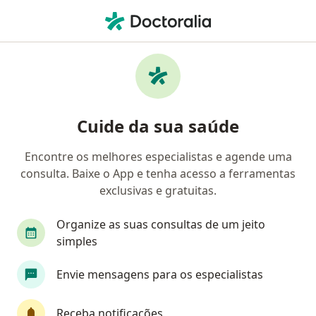
Men
Ginecologista • Curitiba, Paraná PR
Filtros
Convênio:
NotreDame Interm
Ginecologistas NotreDame Intermédica em
Cuide da sua saúde
Curitiba
Encontre os melhores especialistas e agende uma
consulta. Baixe o App e tenha acesso a ferramentas
exclusivas e gratuitas.
Organize as suas consultas de um jeito
simples
Dra. Liliane Vivian Bicudo
Envie mensagens para os especialistas
Ginecologista
231 opiniões
Receba notificações