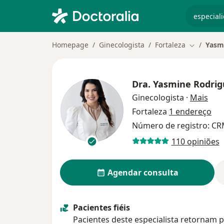
especiali
Homepage
Ginecologista
Fortaleza
Yasm
Mudar de 
Dra.
Yasmine Rodrig
sobr
Ginecologista
·
Mais
Fortaleza
1 endereço
Número de registro: CR
110 opiniões
Agendar consulta
Pacientes fiéis
Pacientes deste especialista retornam p