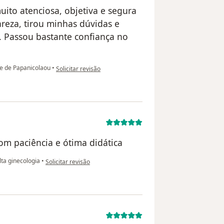
uito atenciosa, objetiva e segura
areza, tirou minhas dúvidas e
 Passou bastante confiança no
na opinião do utilizador Ana Priscila Costa
 de Papanicolaou
•
Solicitar revisão
om paciência e ótima didática
na opinião do utilizador WOG
ta ginecologia
•
Solicitar revisão