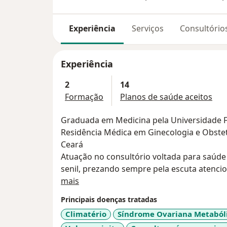
Experiência
Serviços
Consultório
Experiência
2
14
Formação
Planos de saúde aceitos
Graduada em Medicina pela Universidade F
Residência Médica em Ginecologia e Obstetr
Ceará
Atuação no consultório voltada para saúde 
senil, prezando sempre pela escuta atenci
Sobre mim
de vida da paciente.
mais
Principais doenças tratadas
Climatério
Síndrome Ovariana Metabóli