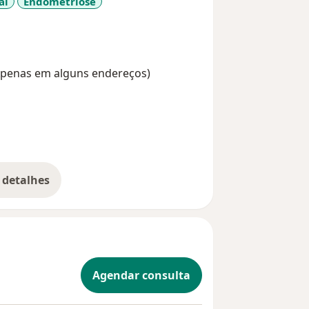
al
Endometriose
(Apenas em alguns endereços)
 detalhes
bre a experiência
Agendar consulta