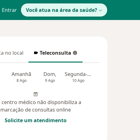
Entrar
Você atua na área da saúde?
a no local
Teleconsulta
 no local
Teleconsulta
Amanhã
Dom,
Segunda-feira
Ter,
Qua
8 Ago
9 Ago
10 Ago
11 Ago
12 Ag
 centro médico não disponibiliza a
marcação de consultas online
Solicite um atendimento