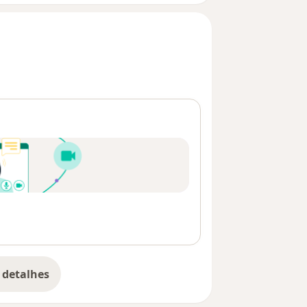
 detalhes
bre o endereço