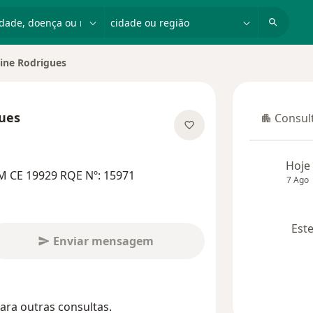
dade, doença ou nome
cidade ou região
ine Rodrigues
cidade
ues
Consult
Consulta
e as especializações
Hoje
M CE 19929 RQE Nº: 15971
7 Ago
Este
Enviar mensagem
ara outras consultas.