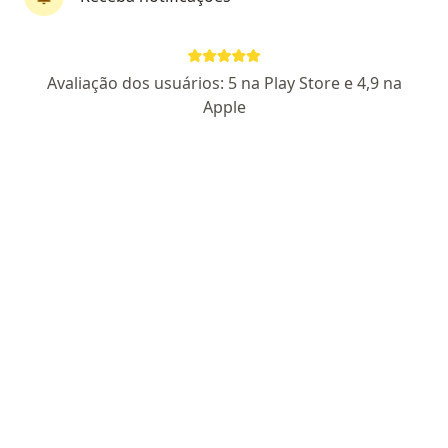
Dra. Alexandra Fernandes
Avaliação dos usuários: 5 na Play Store e 4,9 na
·
Mais
Ginecologista
Apple
49 opiniões
CRM RS 35117
RQE Nº: 22820
CRM SP 76688
TEGO 025/2001
Endereço
Teleconsulta
R. Quinze de Novembro, 421, Campo Bom
•
Mapa
Clínica da Mulher
Consulta ginecologia
a partir de r$ 400
Esse especialista não oferece agendamento online para esse endereço.
Solicite um atendimento