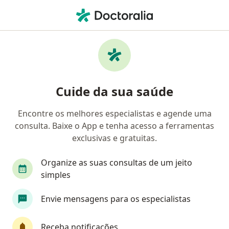
Men
Hpv • Novo Hamburgo, Rio Grande do Sul RS
Filtros
• 1
Convênio
Mapa
Profissionais com experiência HPV, Novo
Cuide da sua saúde
Hamburgo
Encontre os melhores especialistas e agende uma
consulta. Baixe o App e tenha acesso a ferramentas
Qual especialização você está procurando?
exclusivas e gratuitas.
Ginecologista
Endocrinologista
Médico cl
Organize as suas consultas de um jeito
simples
Envie mensagens para os especialistas
Receba notificações