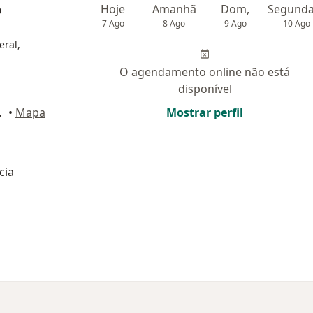
o
Hoje
Amanhã
Dom,
7 Ago
8 Ago
9 Ago
10 Ago
eral,
O agendamento online não está
disponível
 José dos Campos
•
Mapa
Mostrar perfil
cia