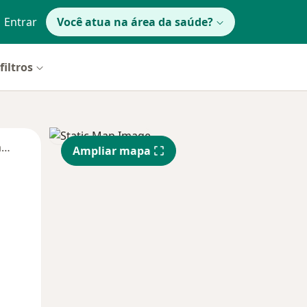
Entrar
Você atua na área da saúde?
filtros
Segunda-feira
Ter,
Qua
Qui,
Ampliar mapa
11 Ago
12 Ago
13 Ago