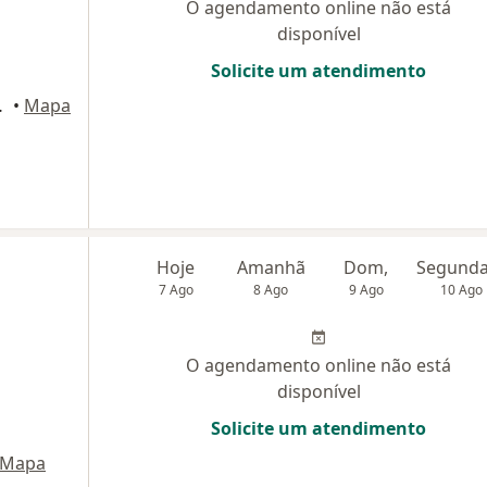
O agendamento online não está
disponível
Solicite um atendimento
ne, São José dos Campos
•
Mapa
Hoje
Amanhã
Dom,
7 Ago
8 Ago
9 Ago
10 Ago
O agendamento online não está
disponível
Solicite um atendimento
Mapa