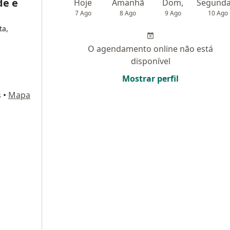
de e
Hoje
Amanhã
Dom,
7 Ago
8 Ago
9 Ago
10 Ago
ta,
O agendamento online não está
disponível
Mostrar perfil
s
•
Mapa