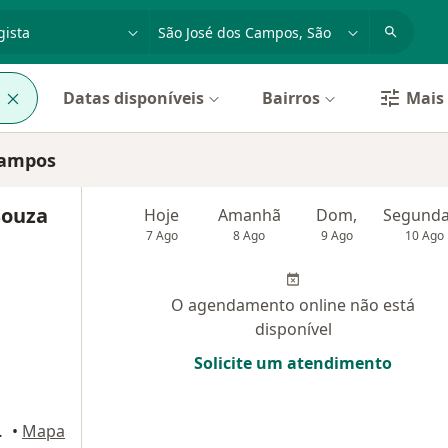
dade, doença ou nome
cidade ou região
l
Datas disponíveis
Bairros
Mais 
Campos
Souza
Hoje
Amanhã
Dom,
7 Ago
8 Ago
9 Ago
10 Ago
O agendamento online não está
disponível
Solicite um atendimento
dos Campos
•
Mapa