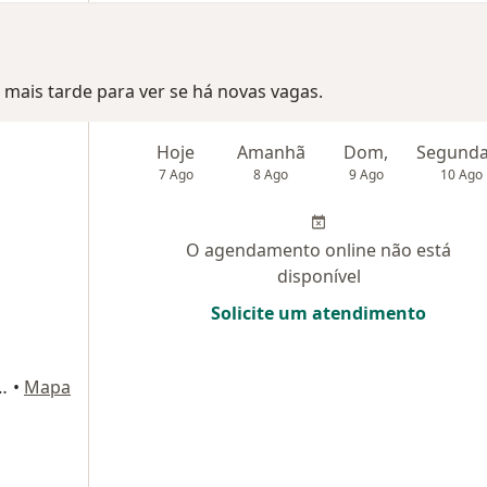
mais tarde para ver se há novas vagas.
Hoje
Amanhã
Dom,
7 Ago
8 Ago
9 Ago
10 Ago
O agendamento online não está
disponível
Solicite um atendimento
ão Dimas - SJC, São José dos Campos
•
Mapa