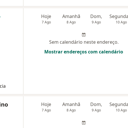
Hoje
Amanhã
Dom,
7 Ago
8 Ago
9 Ago
10 Ago
Sem calendário neste endereço.
Mostrar endereços com calendário
cia
ino
Hoje
Amanhã
Dom,
7 Ago
8 Ago
9 Ago
10 Ago