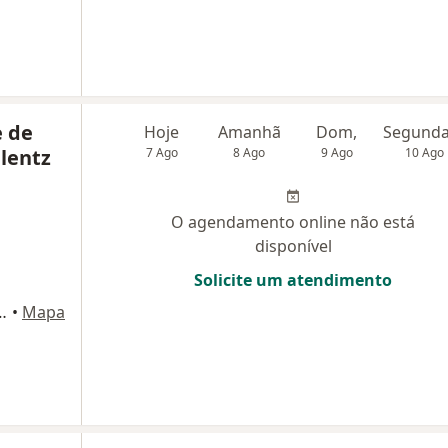
e de
Hoje
Amanhã
Dom,
Plentz
7 Ago
8 Ago
9 Ago
10 Ago
O agendamento online não está
disponível
Solicite um atendimento
o 74, São José dos Campos
•
Mapa