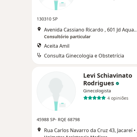
130310 SP
Avenida Cassiano Ricardo , 601 Jd Aquarius 2 andar sala 22 Edificio The O
Consultório particular
Aceita Amil
Consulta Ginecologia e Obstetrícia
Levi Schiavinato
Rodrigues
Ginecologista
4 opiniões
45988 SP- RQE 68798
Rua Carlos Navarro da Cruz 43, Jacareí
•