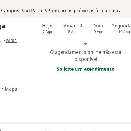
os Campos, São Paulo SP, em áreas próximas à sua busca.
ga
Hoje
Amanhã
Dom,
7 Ago
8 Ago
9 Ago
10 Ago
·
Mais
ta
O agendamento online não está
disponível
Solicite um atendimento
s
•
Mapa